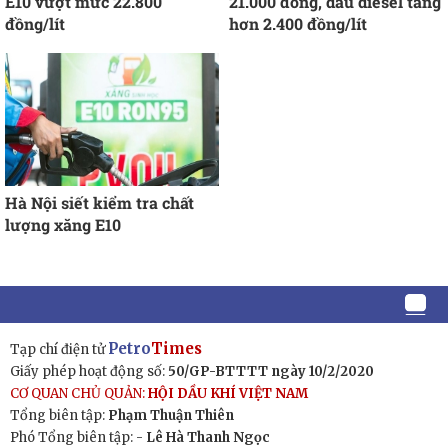
E10 vượt mức 22.800
21.000 đồng, dầu diesel tăng
đồng/lít
hơn 2.400 đồng/lít
Hà Nội siết kiểm tra chất
lượng xăng E10
Petro
Times
Tạp chí điện tử
Giấy phép hoạt động số:
50/GP-BTTTT ngày 10/2/2020
CƠ QUAN CHỦ QUẢN:
HỘI DẦU KHÍ VIỆT NAM
Tổng biên tập:
Phạm Thuận Thiên
Phó Tổng biên tập: -
Lê Hà Thanh Ngọc