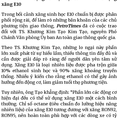
xăng E10
Trong bối cảnh xăng sinh học E10 chuẩn bị được phân
phối rộng rãi, để làm rõ những băn khoăn của các chủ
phương tiện giao thông,
PetroTimes
đã có cuộc trao
đổi với TS. Khương Kim Tạo Kim Tạo, nguyên Phó
Chánh Văn phòng Ủy ban An toàn giao thông quốc gia.
Theo TS. Khương Kim Tạo, những lo ngại này phần
lớn xuất phát từ sự hiểu lầm, thiếu thông tin đầy đủ và
cần được giải đáp rõ ràng để người dân yên tâm sử
dụng. Xăng E10 là loại nhiên liệu được pha trộn giữa
10% ethanol sinh học và 90% xăng khoáng truyền
thống. Nhiều ý kiến cho rằng ethanol có thể gây ảnh
hưởng đến động cơ, làm giảm tuổi thọ phương tiện.
Tuy nhiên, ông Tạo khẳng định: “Phần lớn các động cơ
hiện đại đều có thể sử dụng xăng E10 một cách bình
thường. Chỉ số octane (tiêu chuẩn đo lường hiệu năng
nhiên liệu) của xăng E10 tương đương với xăng RON92,
RON95, nên hoàn toàn phù hợp với các dòng xe có tỷ