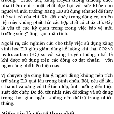
trường. “Trước đây, xăng truyền thống thường được
pha thêm chì - một chất độc hại với sức khỏe con
người và môi trường. Xăng E10 sử dụng ethanol để thay
thế vai trò của chì. Khi đốt cháy trong động cơ, nhiên
liệu này không phát thải các hợp chất có chứa chì. Đây
là yếu tố cực kỳ quan trọng trong việc bảo vệ môi
trường sống”, ông Tạo phân tích.
Ngoài ra, các nghiên cứu cho thấy việc sử dụng xăng
sinh học E10 giúp giảm đáng kể lượng khí thải CO2 và
hydrocarbon (HC) so với xăng truyền thống, nhất là
khi được sử dụng trên các động cơ đạt chuẩn - vốn
ngày càng phổ biến hiện nay.
Vị chuyên gia cũng lưu ý, người dùng không nên tích
trữ xăng E10 quá lâu trong bình chứa. Bởi, nếu để lâu,
ethanol và xăng có thể tách lớp, ảnh hưởng đến hiệu
suất đốt cháy. Do đó, tốt nhất nên đổ xăng và sử dụng
trong thời gian ngắn, không nên dự trữ trong nhiều
tháng.
Niềm tin là yếu tố then chốt