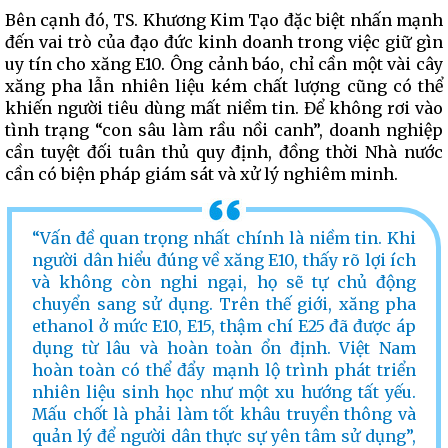
Bên cạnh đó, TS. Khương Kim Tạo đặc biệt nhấn mạnh
đến vai trò của đạo đức kinh doanh trong việc giữ gìn
uy tín cho xăng E10. Ông cảnh báo, chỉ cần một vài cây
xăng pha lẫn nhiên liệu kém chất lượng cũng có thể
khiến người tiêu dùng mất niềm tin. Để không rơi vào
tình trạng “con sâu làm rầu nồi canh”, doanh nghiệp
cần tuyệt đối tuân thủ quy định, đồng thời Nhà nước
cần có biện pháp giám sát và xử lý nghiêm minh.
“Vấn đề quan trọng nhất chính là niềm tin. Khi
người dân hiểu đúng về xăng E10, thấy rõ lợi ích
và không còn nghi ngại, họ sẽ tự chủ động
chuyển sang sử dụng. Trên thế giới, xăng pha
ethanol ở mức E10, E15, thậm chí E25 đã được áp
dụng từ lâu và hoàn toàn ổn định. Việt Nam
hoàn toàn có thể đẩy mạnh lộ trình phát triển
nhiên liệu sinh học như một xu hướng tất yếu.
Mấu chốt là phải làm tốt khâu truyền thông và
quản lý để người dân thực sự yên tâm sử dụng”,