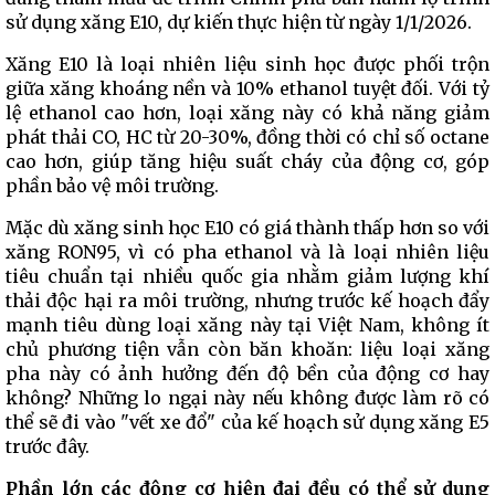
sử dụng xăng E10, dự kiến thực hiện từ ngày 1/1/2026.
Xăng E10 là loại nhiên liệu sinh học được phối trộn
giữa xăng khoáng nền và 10% ethanol tuyệt đối. Với tỷ
lệ ethanol cao hơn, loại xăng này có khả năng giảm
phát thải CO, HC từ 20-30%, đồng thời có chỉ số octane
cao hơn, giúp tăng hiệu suất cháy của động cơ, góp
phần bảo vệ môi trường.
Mặc dù xăng sinh học E10 có giá thành thấp hơn so với
xăng RON95, vì có pha ethanol và là loại nhiên liệu
tiêu chuẩn tại nhiều quốc gia nhằm giảm lượng khí
thải độc hại ra môi trường, nhưng trước kế hoạch đẩy
mạnh tiêu dùng loại xăng này tại Việt Nam, không ít
chủ phương tiện vẫn còn băn khoăn: liệu loại xăng
pha này có ảnh hưởng đến độ bền của động cơ hay
không? Những lo ngại này nếu không được làm rõ có
thể sẽ đi vào "vết xe đổ" của kế hoạch sử dụng xăng E5
trước đây.
Phần lớn các động cơ hiện đại đều có thể sử dụng