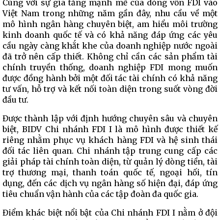
Cùng với sự gia tăng mạnh mẽ của dòng vốn FDI vào
Việt Nam trong những năm gần đây, nhu cầu về một
mô hình ngân hàng chuyên biệt, am hiểu môi trường
kinh doanh quốc tế và có khả năng đáp ứng các yêu
cầu ngày càng khắt khe của doanh nghiệp nước ngoài
đã trở nên cấp thiết. Không chỉ cần các sản phẩm tài
chính truyền thống, doanh nghiệp FDI mong muốn
được đồng hành bởi một đối tác tài chính có khả năng
tư vấn, hỗ trợ và kết nối toàn diện trong suốt vòng đời
đầu tư.
Được thành lập với định hướng chuyên sâu và chuyên
biệt, BIDV Chi nhánh FDI I là mô hình được thiết kế
riêng nhằm phục vụ khách hàng FDI và hệ sinh thái
đối tác liên quan. Chi nhánh tập trung cung cấp các
giải pháp tài chính toàn diện, từ quản lý dòng tiền, tài
trợ thương mại, thanh toán quốc tế, ngoại hối, tín
dụng, đến các dịch vụ ngân hàng số hiện đại, đáp ứng
tiêu chuẩn vận hành của các tập đoàn đa quốc gia.
Điểm khác biệt nổi bật của Chi nhánh FDI I nằm ở đội