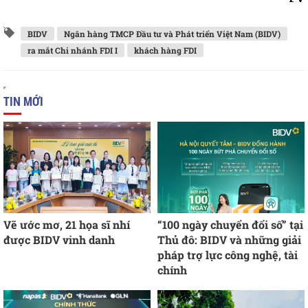
BIDV
Ngân hàng TMCP Đầu tư và Phát triển Việt Nam (BIDV)
ra mắt Chi nhánh FDI I
khách hàng FDI
TIN MỚI
Vẽ ước mơ, 21 họa sĩ nhí
“100 ngày chuyển đổi số” tại
được BIDV vinh danh
Thủ đô: BIDV và những giải
pháp trợ lực công nghệ, tài
chính