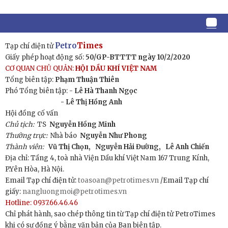
Petro
Times
Tạp chí điện tử
Giấy phép hoạt động số:
50/GP-BTTTT ngày 10/2/2020
CƠ QUAN CHỦ QUẢN:
HỘI DẦU KHÍ VIỆT NAM
Tổng biên tập:
Phạm Thuận Thiên
Phó Tổng biên tập: -
Lê Hà Thanh Ngọc
- Lê Thị Hồng Anh
Hội đồng cố vấn
Chủ tịch:
TS
Nguyễn Hồng Minh
Thường trực:
Nhà báo
Nguyễn Như Phong
Thành viên:
Vũ Thị Chọn,
Nguyễn Hải Đường,
Lê Anh Chiến
Địa chỉ: Tầng 4, toà nhà Viện Dầu khí Việt Nam 167 Trung Kính,
P.Yên Hòa, Hà Nội.
Email Tạp chí điện tử:
toasoan@petrotimes.vn
/Email Tạp chí
giấy:
nangluongmoi@petrotimes.vn
Hotline: 0937.66.46.46
Chỉ phát hành, sao chép thông tin từ Tạp chí điện tử PetroTimes
khi có sự đồng ý bằng văn bản của Ban biên tập.