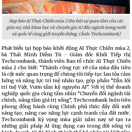
Họp báo AI Thực Chiến mùa 2 thu hút sự quan tâm của các
giáo sư, nhà khoa học và chuyên gia AI đầu ngành trong nước
và quốc tế cùng giới truyền thông. (Ảnh: Techcombank)
Phát biểu tại họp báo khởi động AI Thực Chiến mùa 2,
bà Thái Minh Diễm Tú - Giám đốc Khối Tiếp thị
Techcombank, thành viên Ban tổ chức AI Thực Chiến
mùa 2 cho biết: “Thành công rực rỡ của mùa đầu tiên
là cột mốc quan trọng để chúng tôi tiếp tục lan tỏa cảm
hứng và năng lực trí tuệ nhân tạo, góp phần “Dẫn lối
trí tuệ Việt, Vươn tầm kỷ nguyên AI”. Với vị thế doanh
nghiệp quốc gia cùng tầm nhìn “Chuyển đổi ngành tài
chính, nâng tầm giá trị sống”, Techcombank luôn tiên
phong đồng hành cùng Chính phủ thúc đẩy đổi mới
sáng tạo, nâng cao năng lực cạnh tranh của đất nước.
Techcombank kỳ vọng mùa giải năm nay sẽ tạo ra
những giải pháp AI ứng dụng cao trong đời sống và