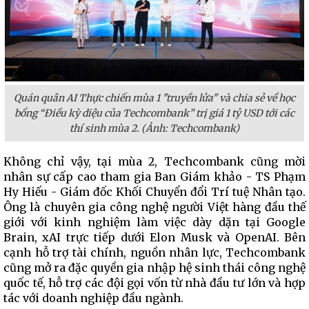
Quán quân AI Thực chiến mùa 1 "truyền lửa" và chia sẻ về học
bổng “Điều kỳ diệu của Techcombank” trị giá 1 tỷ USD tới các
thí sinh mùa 2. (Ảnh: Techcombank)
Không chỉ vậy, tại mùa 2, Techcombank cũng mời
nhân sự cấp cao tham gia Ban Giám khảo - TS Phạm
Hy Hiếu - Giám đốc Khối Chuyển đổi Trí tuệ Nhân tạo.
Ông là chuyên gia công nghệ người Việt hàng đầu thế
giới với kinh nghiệm làm việc dày dặn tại Google
Brain, xAI trực tiếp dưới Elon Musk và OpenAI. Bên
cạnh hỗ trợ tài chính, nguồn nhân lực, Techcombank
cũng mở ra đặc quyền gia nhập hệ sinh thái công nghệ
quốc tế, hỗ trợ các đội gọi vốn từ nhà đầu tư lớn và hợp
tác với doanh nghiệp đầu ngành.