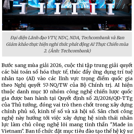
Đại diện Lãnh đạo VTV, NDC, NDA, Techcombank và Ban
Giám khảo thực hiện nghi thức phát động AI Thực Chiến mùa
2. (Ảnh: Techcombank)
Bước sang mùa giải 2026, cuộc thi tập trung giải quyết
các bài toán số hóa thực tế, thúc đẩy ứng dụng trí tuệ
nhân tạo (AI) vào các lĩnh vực trọng điểm quốc gia
theo Nghị quyết 57-NQ/TW của Bộ Chính trị. AI hiện
thuộc danh mục 10 nhóm công nghệ chiến lược quốc
gia được ban hành tại Quyết định số 21/2026/QĐ-TTg
của Thủ tướng, đóng vai trò then chốt trong xây dựng
chính phủ số, kinh tế số và xã hội số. Sân chơi công
nghệ này hướng tới việc xây dựng hệ sinh thái nhân
lực làm chủ công nghệ lõi mang tinh thần "Made in
Vietnam". Ban tổ chức đặt mục tiêu đào tạo thế hệ kỹ sư