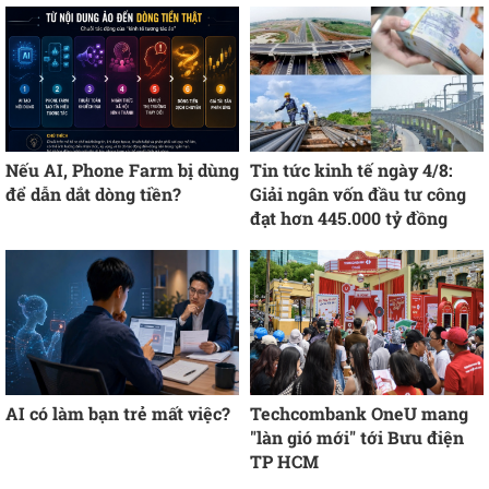
Nếu AI, Phone Farm bị dùng
Tin tức kinh tế ngày 4/8:
để dẫn dắt dòng tiền?
Giải ngân vốn đầu tư công
đạt hơn 445.000 tỷ đồng
AI có làm bạn trẻ mất việc?
Techcombank OneU mang
"làn gió mới" tới Bưu điện
TP HCM