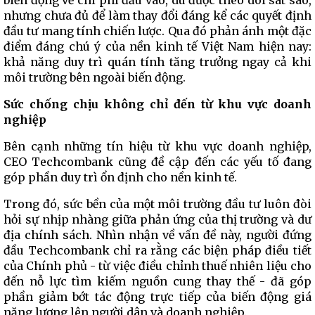
biến động về chi phí đầu vào, dù được theo dõi sát sao,
nhưng chưa đủ để làm thay đổi đáng kể các quyết định
đầu tư mang tính chiến lược. Qua đó phản ánh một đặc
điểm đáng chú ý của nền kinh tế Việt Nam hiện nay:
khả năng duy trì quán tính tăng trưởng ngay cả khi
môi trường bên ngoài biến động.
Sức chống chịu không chỉ đến từ khu vực doanh
nghiệp
Bên cạnh những tín hiệu từ khu vực doanh nghiệp,
CEO Techcombank cũng đề cập đến các yếu tố đang
góp phần duy trì ổn định cho nền kinh tế.
Trong đó, sức bền của một môi trường đầu tư luôn đòi
hỏi sự nhịp nhàng giữa phản ứng của thị trường và dư
địa chính sách. Nhìn nhận về vấn đề này, người đứng
đầu Techcombank chỉ ra rằng các biện pháp điều tiết
của Chính phủ - từ việc điều chỉnh thuế nhiên liệu cho
đến nỗ lực tìm kiếm nguồn cung thay thế - đã góp
phần giảm bớt tác động trực tiếp của biến động giá
năng lượng lên người dân và doanh nghiệp.