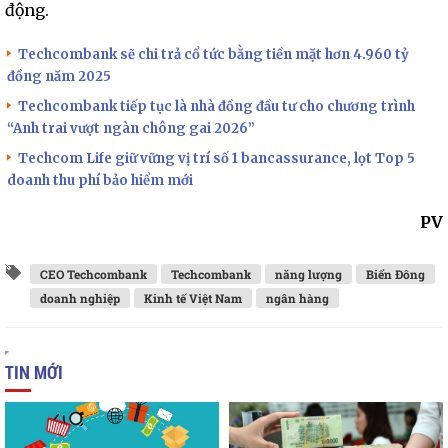
động.
Techcombank sẽ chi trả cổ tức bằng tiền mặt hơn 4.960 tỷ
đồng năm 2025
Techcombank tiếp tục là nhà đồng đầu tư cho chương trình
“Anh trai vượt ngàn chông gai 2026”
Techcom Life giữ vững vị trí số 1 bancassurance, lọt Top 5
doanh thu phí bảo hiểm mới
PV
CEO Techcombank
Techcombank
năng lượng
Biển Đông
doanh nghiệp
Kinh tế Việt Nam
ngân hàng
TIN MỚI