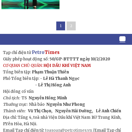
1
2
Petro
Times
Tạp chí điện tử
Giấy phép hoạt động số:
50/GP-BTTTT ngày 10/2/2020
CƠ QUAN CHỦ QUẢN:
HỘI DẦU KHÍ VIỆT NAM
Tổng biên tập:
Phạm Thuận Thiên
Phó Tổng biên tập: -
Lê Hà Thanh Ngọc
- Lê Thị Hồng Anh
Hội đồng cố vấn
Chủ tịch:
TS
Nguyễn Hồng Minh
Thường trực:
Nhà báo
Nguyễn Như Phong
Thành viên:
Vũ Thị Chọn,
Nguyễn Hải Đường,
Lê Anh Chiến
Địa chỉ: Tầng 4, toà nhà Viện Dầu khí Việt Nam 167 Trung Kính,
P.Yên Hòa, Hà Nội.
Email Tạp chí điện tử:
toasoan@petrotimes.vn
/Email Tạp chí