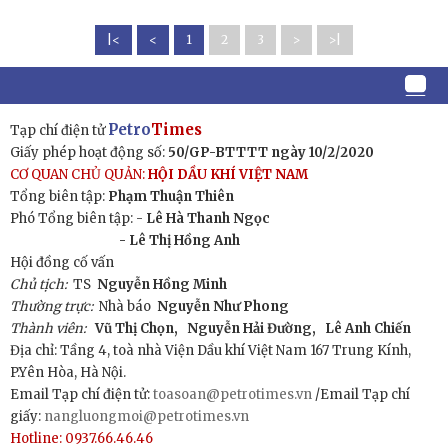
|<
<
1
2
3
>
>|
Petro
Times
Tạp chí điện tử
Giấy phép hoạt động số:
50/GP-BTTTT ngày 10/2/2020
CƠ QUAN CHỦ QUẢN:
HỘI DẦU KHÍ VIỆT NAM
Tổng biên tập:
Phạm Thuận Thiên
Phó Tổng biên tập: -
Lê Hà Thanh Ngọc
- Lê Thị Hồng Anh
Hội đồng cố vấn
Chủ tịch:
TS
Nguyễn Hồng Minh
Thường trực:
Nhà báo
Nguyễn Như Phong
Thành viên:
Vũ Thị Chọn,
Nguyễn Hải Đường,
Lê Anh Chiến
Địa chỉ: Tầng 4, toà nhà Viện Dầu khí Việt Nam 167 Trung Kính,
P.Yên Hòa, Hà Nội.
Email Tạp chí điện tử:
toasoan@petrotimes.vn
/Email Tạp chí
giấy:
nangluongmoi@petrotimes.vn
Hotline: 0937.66.46.46