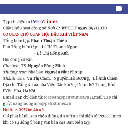
Petro
Times
Tạp chí điện tử
Giấy phép hoạt động số:
50/GP-BTTTT ngày 10/2/2020
CƠ QUAN CHỦ QUẢN:
HỘI DẦU KHÍ VIỆT NAM
Tổng biên tập:
Phạm Thuận Thiên
Phó Tổng biên tập: -
Lê Hà Thanh Ngọc
- Lê Thị Hồng Anh
Hội đồng cố vấn
Chủ tịch:
TS
Nguyễn Hồng Minh
Thường trực:
Nhà báo
Nguyễn Như Phong
Thành viên:
Vũ Thị Chọn,
Nguyễn Hải Đường,
Lê Anh Chiến
Địa chỉ: Tầng 4, toà nhà Viện Dầu khí Việt Nam 167 Trung Kính,
P.Yên Hòa, Hà Nội.
Email Tạp chí điện tử:
toasoan@petrotimes.vn
/Email Tạp chí
giấy:
nangluongmoi@petrotimes.vn
Hotline: 0937.66.46.46
Chỉ phát hành, sao chép thông tin từ Tạp chí điện tử PetroTimes
khi có sự đồng ý bằng văn bản của Ban biên tập.