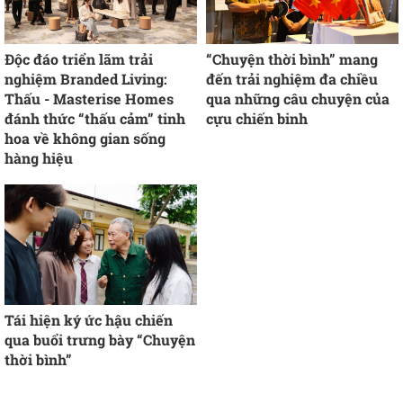
Độc đáo triển lãm trải
“Chuyện thời bình” mang
nghiệm Branded Living:
đến trải nghiệm đa chiều
Thấu - Masterise Homes
qua những câu chuyện của
đánh thức “thấu cảm” tinh
cựu chiến binh
hoa về không gian sống
hàng hiệu
Tái hiện ký ức hậu chiến
qua buổi trưng bày “Chuyện
thời bình”