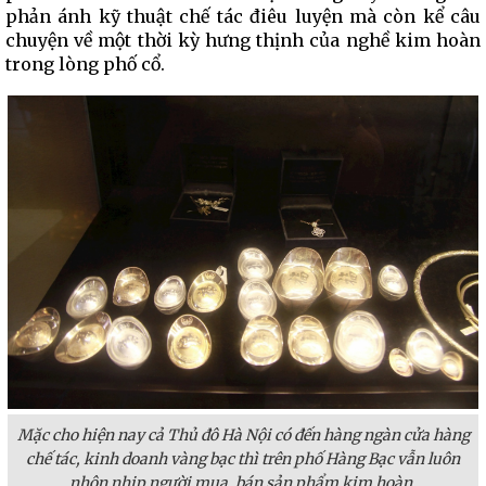
phản ánh kỹ thuật chế tác điêu luyện mà còn kể câu
chuyện về một thời kỳ hưng thịnh của nghề kim hoàn
trong lòng phố cổ.
Mặc cho hiện nay cả Thủ đô Hà Nội có đến hàng ngàn cửa hàng
chế tác, kinh doanh vàng bạc thì trên phố Hàng Bạc vẫn luôn
nhộn nhịp người mua, bán sản phẩm kim hoàn.