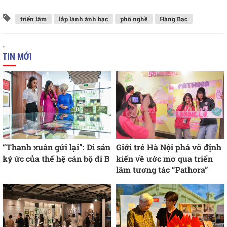
triển lãm
lắp lánh ánh bạc
phố nghề
Hàng Bạc
TIN MỚI
“Thanh xuân gửi lại”: Di sản
Giới trẻ Hà Nội phá vỡ định
ký ức của thế hệ cán bộ đi B
kiến về ước mơ qua triển
lãm tương tác “Pathora”