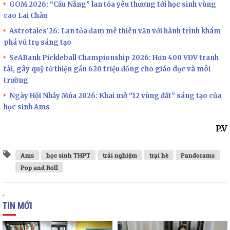
GOM 2026: “Cầu Nắng” lan tỏa yêu thương tới học sinh vùng
cao Lai Châu
Astrotales’26: Lan tỏa đam mê thiên văn với hành trình khám
phá vũ trụ sáng tạo
SeABank Pickleball Championship 2026: Hơn 400 VĐV tranh
tài, gây quỹ từ thiện gần 620 triệu đồng cho giáo dục và môi
trường
Ngày Hội Nhảy Múa 2026: Khai mở “12 vùng đất” sáng tạo của
học sinh Ams
P.V
Ams
học sinh THPT
trải nghiệm
trại hè
Pandorams
Pop and Roll
TIN MỚI