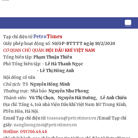
Petro
Times
Tạp chí điện tử
Giấy phép hoạt động số:
50/GP-BTTTT ngày 10/2/2020
CƠ QUAN CHỦ QUẢN:
HỘI DẦU KHÍ VIỆT NAM
Tổng biên tập:
Phạm Thuận Thiên
Phó Tổng biên tập: -
Lê Hà Thanh Ngọc
- Lê Thị Hồng Anh
Hội đồng cố vấn
Chủ tịch:
TS
Nguyễn Hồng Minh
Thường trực:
Nhà báo
Nguyễn Như Phong
Thành viên:
Vũ Thị Chọn,
Nguyễn Hải Đường,
Lê Anh Chiến
Địa chỉ: Tầng 4, toà nhà Viện Dầu khí Việt Nam 167 Trung Kính,
P.Yên Hòa, Hà Nội.
Email Tạp chí điện tử:
toasoan@petrotimes.vn
/Email Tạp chí
giấy:
nangluongmoi@petrotimes.vn
Hotline: 0937.66.46.46