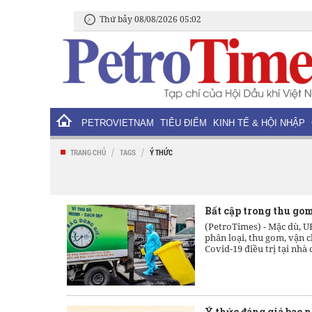
Thứ bảy 08/08/2026 05:02
PETROVIETNAM
TIÊU ĐIỂM
KINH TẾ & HỘI NHẬP
/
/
TRANG CHỦ
TAGS
Ý THỨC
Bất cập trong thu gom 
(PetroTimes) -
Mặc dù, U
phân loại, thu gom, vận c
Covid-19 điều trị tại nhà
Ý thức đáng giá bao 