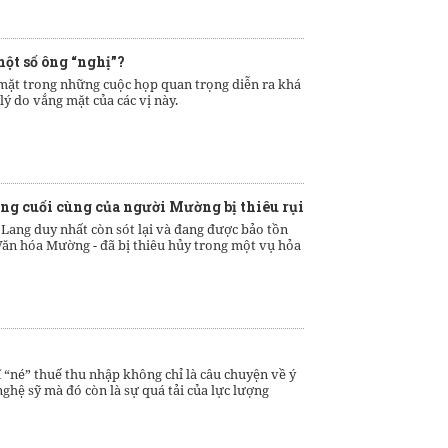
một số ông “nghị”?
mặt trong những cuộc họp quan trọng diễn ra khá
lý do vắng mặt của các vị này.
ng cuối cùng của người Mường bị thiêu rụi
 Lang duy nhất còn sót lại và đang được bảo tồn
Văn hóa Mường - đã bị thiêu hủy trong một vụ hỏa
ĩ “né” thuế thu nhập không chỉ là câu chuyện về ý
ghệ sỹ mà đó còn là sự quá tải của lực lượng