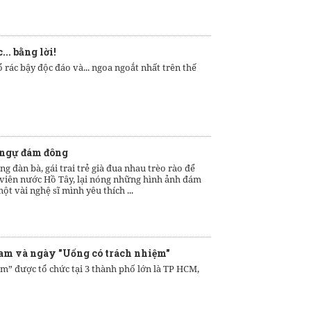
.. bằng lời!
ổ rác bậy độc đáo và... ngoa ngoắt nhất trên thế
 ngự đám đông
 đàn bà, gái trai trẻ già đua nhau trèo rào để
 viên nước Hồ Tây, lại nóng những hình ảnh đám
ột vài nghệ sĩ mình yêu thích ...
am và ngày "Uống có trách nhiệm"
m” được tổ chức tại 3 thành phố lớn là TP HCM,