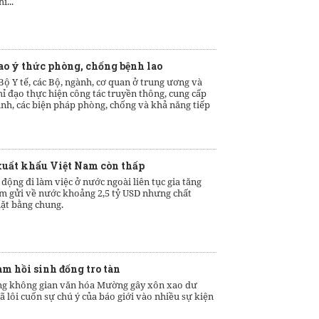
í...
o ý thức phòng, chống bệnh lao
ộ Y tế, các Bộ, ngành, cơ quan ở trung ương và
ỉ đạo thực hiện công tác truyền thông, cung cấp
hình, các biện pháp phòng, chống và khả năng tiếp
xuất khẩu Việt Nam còn thấp
động đi làm việc ở nước ngoài liên tục gia tăng
m gửi về nước khoảng 2,5 tỷ USD nhưng chất
ặt bằng chung.
m hồi sinh đống tro tàn
ng không gian văn hóa Mường gây xôn xao dư
ã lôi cuốn sự chú ý của báo giới vào nhiều sự kiện