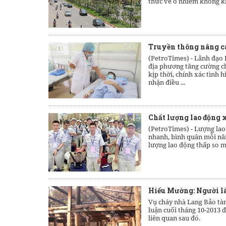
thức về ô nhiễm không kh
Truyền thông nâng ca
(PetroTimes) -
Lãnh đạo B
địa phương tăng cường ch
kịp thời, chính xác tình 
nhận điều ...
Chất lượng lao động 
(PetroTimes) -
Lượng lao 
nhanh, bình quân mỗi nă
lượng lao động thấp so m
Hiếu Mường: Người là
Vụ cháy nhà Lang Bảo tà
luận cuối tháng 10-2013 đ
liên quan sau đó.