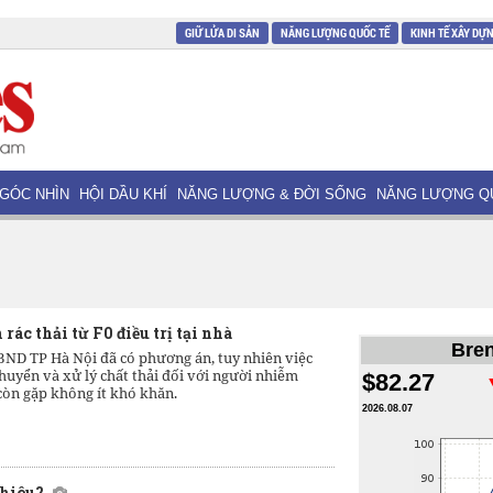
GIỮ LỬA DI SẢN
NĂNG LƯỢNG QUỐC TẾ
KINH TẾ XÂY DỰ
GÓC NHÌN
HỘI DẦU KHÍ
NĂNG LƯỢNG & ĐỜI SỐNG
NĂNG LƯỢNG Q
rác thải từ F0 điều trị tại nhà
Bren
BND TP Hà Nội đã có phương án, tuy nhiên việc
huyển và xử lý chất thải đối với người nhiễm
$82.27
 còn gặp không ít khó khăn.
2026.08.07
nhiêu?