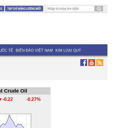
NG
TẠP CHÍ NĂNG LƯỢNG MỚI
UỐC TẾ
BIỂN ĐẢO VIỆT NAM
KIM LOẠI QUÝ
t Crude Oil
▼-0.22
-0.27%