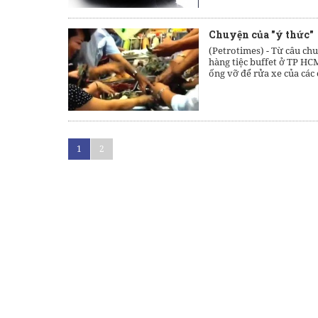
Chuyện của "ý thức"
(Petrotimes) - Từ câu ch
hàng tiệc buffet ở TP HC
ống vỡ để rửa xe của các 
1
2