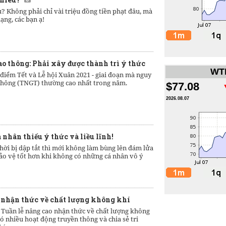
u? Không phải chỉ vài triệu đồng tiền phạt đâu, mà
ạng, các bạn ạ!
ao thông: Phải xây được thành trì ý thức
WTI
điểm Tết và Lễ hội Xuân 2021 - giai đoạn mà nguy
o thông (TNGT) thường cao nhất trong năm.
$77.08
2026.08.07
á nhân thiếu ý thức và liều lĩnh!
ời bị dập tắt thì mới không làm bùng lên đám lửa
ảo vệ tốt hơn khi không có những cá nhân vô ý
o nhận thức về chất lượng không khí
 Tuần lễ nâng cao nhận thức về chất lượng không
 có nhiều hoạt động truyền thông và chia sẻ tri