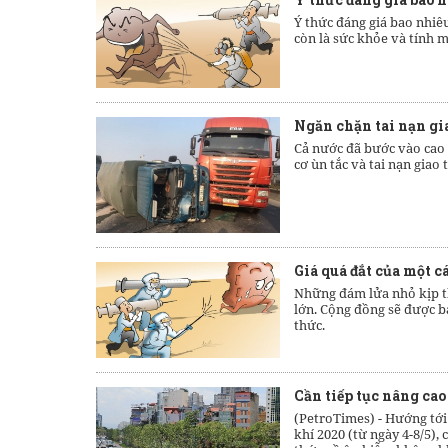
Ý thức đáng giá bao nhiê
còn là sức khỏe và tính m
Ngăn chặn tai nạn gi
Cả nước đã bước vào cao 
cơ ùn tắc và tai nạn gia
Giá quá đắt của một c
Những đám lửa nhỏ kịp th
lớn. Cộng đồng sẽ được b
thức.
Cần tiếp tục nâng ca
(PetroTimes) -
Hướng tới
khí 2020 (từ ngày 4-8/5),