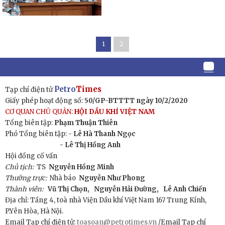
1
2
Petro
Times
Tạp chí điện tử
Giấy phép hoạt động số:
50/GP-BTTTT ngày 10/2/2020
CƠ QUAN CHỦ QUẢN:
HỘI DẦU KHÍ VIỆT NAM
Tổng biên tập:
Phạm Thuận Thiên
Phó Tổng biên tập: -
Lê Hà Thanh Ngọc
- Lê Thị Hồng Anh
Hội đồng cố vấn
Chủ tịch:
TS
Nguyễn Hồng Minh
Thường trực:
Nhà báo
Nguyễn Như Phong
Thành viên:
Vũ Thị Chọn,
Nguyễn Hải Đường,
Lê Anh Chiến
Địa chỉ: Tầng 4, toà nhà Viện Dầu khí Việt Nam 167 Trung Kính,
P.Yên Hòa, Hà Nội.
Email Tạp chí điện tử:
toasoan@petrotimes.vn
/Email Tạp chí