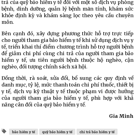
trả của quỹ bảo hiểm y tế đối với một số dịch vụ phòng
bệnh, dinh dưỡng, quản lý bệnh mãn tính, khám sức
khỏe định kỳ và khám sàng lọc theo yêu cầu chuyên
môn.
Bên cạnh đó, xây dựng phương thức hỗ trợ trực tiếp
cho người tham gia bảo hiểm y tế khi sử dụng dịch vụ y
tế, triển khai thí điểm chương trình hỗ trợ người bệnh
để giảm chi phí cùng chi trả của người tham gia bảo
hiểm y tế, ưu tiên người bệnh thuộc hộ nghèo, cận
nghèo, đối tượng chính sách xã hội.
Đồng thời, rà soát, sửa đổi, bổ sung các quy định về
danh mục, tỷ lệ, mức thanh toán chi phí thuốc, thiết bị
y tế, dịch vụ kỹ thuật y tế thuộc phạm vi được hưởng
của người tham gia bảo hiểm y tế, phù hợp với khả
năng cân đối của quỹ bảo hiểm y tế.
Gia Minh
bảo hiểm y tế
quỹ bảo hiểm y tế
chi trả bảo hiểm y tế