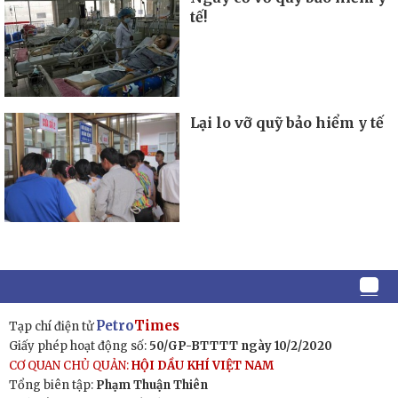
tế!
Lại lo vỡ quỹ bảo hiểm y tế
Petro
Times
Tạp chí điện tử
Giấy phép hoạt động số:
50/GP-BTTTT ngày 10/2/2020
CƠ QUAN CHỦ QUẢN:
HỘI DẦU KHÍ VIỆT NAM
Tổng biên tập:
Phạm Thuận Thiên