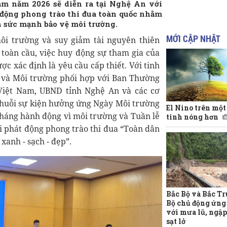
Nam năm 2026 sẽ diễn ra tại Nghệ An với
 động phong trào thi đua toàn quốc nhằm
 sức mạnh bảo vệ môi trường.
MỚI CẬP NHẬT
ôi trường và suy giảm tài nguyên thiên
toàn cầu, việc huy động sự tham gia của
ợc xác định là yêu cầu cấp thiết. Với tinh
ệp và Môi trường phối hợp với Ban Thường
Việt Nam, UBND tỉnh Nghệ An và các cơ
 chuỗi sự kiện hưởng ứng Ngày Môi trường
El Nino trên mộ
, Tháng hành động vì môi trường và Tuần lễ
tinh nóng hơn
i phát động phong trào thi đua “Toàn dân
xanh - sạch - đẹp”.
Bắc Bộ và Bắc T
Bộ chủ động ứng
với mưa lũ, ngập 
sạt lở