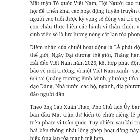
Mặt trận Tổ quốc Việt Nam, Hội Người cao tu
hội để triển khai các hoạt động tuyên truyền
người cao tuổi được kỳ vọng sẽ đóng vai trò 
con cháu thực hiện các hành vi thân thiện v
sinh viên sẽ là lực lượng nòng cốt lan tỏa pho
Điểm nhấn của chuỗi hoạt động là Lễ phát đ
thế giới, Ngày Đại dương thế giới, Tháng hà
Hải đảo Việt Nam năm 2026, kết hợp phát độn
bảo vệ môi trường, vì một Việt Nam xanh - sạc
6/6 tại Quảng trường Bình Minh, phường Cửa 
đạo Đảng, Nhà nước, các bộ, ngành, địa phươn
đảo người dân.
Theo ông Cao Xuân Thạo, Phó Chủ tịch Ủy ba
ban đầu Mặt trận dự kiến tổ chức riêng lễ 
trên phạm vi toàn quốc. Tuy nhiên, sau khi t
hai bên thống nhất lồng ghép hoạt động này
hiệu ứng lan tỏa mạnh mẽ hơn.