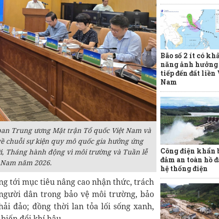
Bão số 2 ít có kh
năng ảnh hưởng 
tiếp đến đất liền
Nam
ban Trung ương Mặt trận Tổ quốc Việt Nam và
về chuỗi sự kiện quy mô quốc gia hưởng ứng
Công điện khẩn 
ới, Tháng hành động vì môi trường và Tuần lễ
đảm an toàn hồ đ
t Nam năm 2026.
hệ thống điện
g tới mục tiêu nâng cao nhận thức, trách
người dân trong bảo vệ môi trường, bảo
hải đảo; đồng thời lan tỏa lối sống xanh,
biến đổi khí hậu.