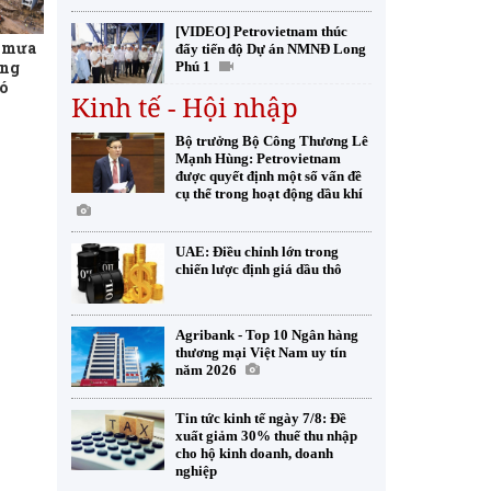
[VIDEO] Petrovietnam thúc
t mưa
đẩy tiến độ Dự án NMNĐ Long
ơng
Phú 1
ó
Kinh tế - Hội nhập
Bộ trưởng Bộ Công Thương Lê
Mạnh Hùng: Petrovietnam
được quyết định một số vấn đề
cụ thể trong hoạt động dầu khí
UAE: Điều chỉnh lớn trong
chiến lược định giá dầu thô
Agribank - Top 10 Ngân hàng
thương mại Việt Nam uy tín
năm 2026
Tin tức kinh tế ngày 7/8: Đề
xuất giảm 30% thuế thu nhập
cho hộ kinh doanh, doanh
nghiệp