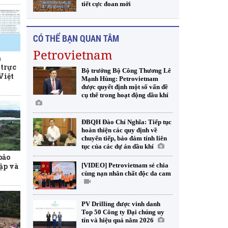
tiết cực đoan mới
CÓ THỂ BẠN QUAN TÂM
Petrovietnam
ả
trực
Bộ trưởng Bộ Công Thương Lê
 Việt
Mạnh Hùng: Petrovietnam
được quyết định một số vấn đề
cụ thể trong hoạt động dầu khí
ĐBQH Đào Chí Nghĩa: Tiếp tục
hoàn thiện các quy định về
chuyển tiếp, bảo đảm tính liên
tục của các dự án dầu khí
bảo
ập và
[VIDEO] Petrovietnam sẻ chia
cùng nạn nhân chất độc da cam
PV Drilling được vinh danh
Top 50 Công ty Đại chúng uy
tín và hiệu quả năm 2026