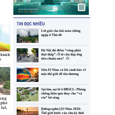
TIN ĐỌC NHIỀU
Lời giải cho bài toán chống
ngập ở Thủ đô
Hà Nội thí điểm “vùng phát
t hành
thải thấp”: Ô tô cần đáp ứng
tiêu chuẩn nào?
Siêu El Nino và lời cảnh báo về
một thế giới dễ tổn thương
Sụt lún, sạt lở ở ĐBSCL: Phòng
chống hiệu quả thay cho “vá
víu” bờ sông
rung
 phó
lụt,
[Infographic] El Nino 2026:
Thế giới bước vào chu kỳ thời