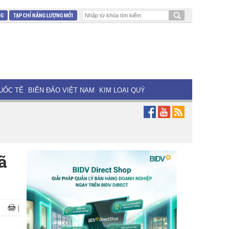
NG
TẠP CHÍ NĂNG LƯỢNG MỚI
UỐC TẾ
BIỂN ĐẢO VIỆT NAM
KIM LOẠI QUÝ
ã
|