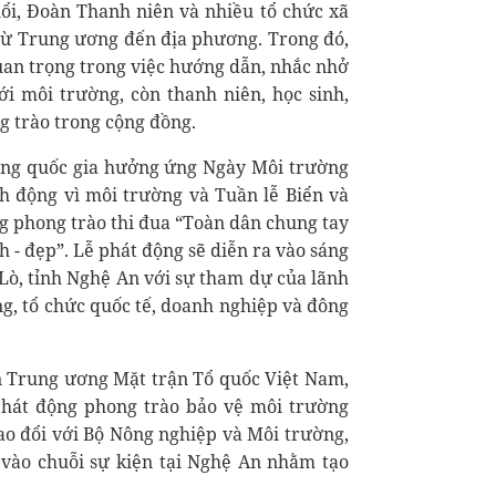
ổi, Đoàn Thanh niên và nhiều tổ chức xã
 từ Trung ương đến địa phương. Trong đó,
quan trọng trong việc hướng dẫn, nhắc nhở
ới môi trường, còn thanh niên, học sinh,
ng trào trong cộng đồng.
ộng quốc gia hưởng ứng Ngày Môi trường
nh động vì môi trường và Tuần lễ Biển và
g phong trào thi đua “Toàn dân chung tay
h - đẹp”. Lễ phát động sẽ diễn ra vào sáng
Lò, tỉnh Nghệ An với sự tham dự của lãnh
g, tổ chức quốc tế, doanh nghiệp và đông
n Trung ương Mặt trận Tổ quốc Việt Nam,
phát động phong trào bảo vệ môi trường
rao đổi với Bộ Nông nghiệp và Môi trường,
 vào chuỗi sự kiện tại Nghệ An nhằm tạo