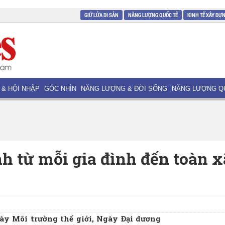
GIỮ LỬA DI SẢN
NĂNG LƯỢNG QUỐC TẾ
KINH TẾ XÂY DỰ
 & HỘI NHẬP
GÓC NHÌN
NĂNG LƯỢNG & ĐỜI SỐNG
NĂNG LƯỢNG Q
h từ mỗi gia đình đến toàn x
ày Môi trường thế giới, Ngày Đại dương