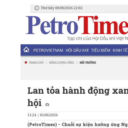
Thứ bảy 08/08/2026 22:02
PETROVIETNAM
HỘI DẦU KHÍ
TIÊU ĐIỂM
KINH TẾ
/
/
TRANG CHỦ
NĂNG LƯỢNG SỐNG
MÔI TRƯỜNG
Lan tỏa hành động xan
hội
11:24 | 01/06/2026
(PetroTimes) -
Chuỗi sự kiện hưởng ứng Ng