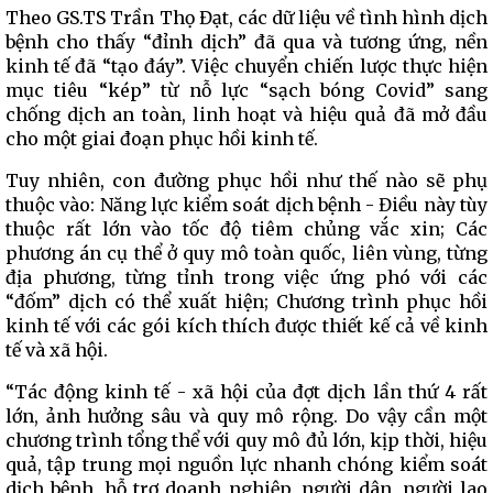
Theo GS.TS Trần Thọ Đạt, các dữ liệu về tình hình dịch
bệnh cho thấy “đỉnh dịch” đã qua và tương ứng, nền
kinh tế đã “tạo đáy”. Việc chuyển chiến lược thực hiện
mục tiêu “kép” từ nỗ lực “sạch bóng Covid” sang
chống dịch an toàn, linh hoạt và hiệu quả đã mở đầu
cho một giai đoạn phục hồi kinh tế.
Tuy nhiên, con đường phục hồi như thế nào sẽ phụ
thuộc vào: Năng lực kiểm soát dịch bệnh - Điều này tùy
thuộc rất lớn vào tốc độ tiêm chủng vắc xin; Các
phương án cụ thể ở quy mô toàn quốc, liên vùng, từng
địa phương, từng tỉnh trong việc ứng phó với các
“đốm” dịch có thể xuất hiện; Chương trình phục hồi
kinh tế với các gói kích thích được thiết kế cả về kinh
tế và xã hội.
“Tác động kinh tế - xã hội của đợt dịch lần thứ 4 rất
lớn, ảnh hưởng sâu và quy mô rộng. Do vậy cần một
chương trình tổng thể với quy mô đủ lớn, kịp thời, hiệu
quả, tập trung mọi nguồn lực nhanh chóng kiểm soát
dịch bệnh, hỗ trợ doanh nghiệp, người dân, người lao