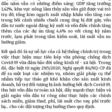
đầu năm vẫn có những điểm sáng: GDP tăng trưởng
1,42%, khu vực nông lâm thủy sản vẫn giữ được vai trò
trụ đỡ, tổng kim ngạch xuất nhập khẩu vẫn tăng cao
trong bối cảnh nhiều chuỗi cung ứng bị đứt gãy, vốn
đầu tư nước ngoài đăng ký mới và vốn điều chỉnh tăng
thêm của các dự án tăng 4,4% so với cùng kỳ năm
trước, lạm phát trong tầm kiểm soát, lãi suất vẫn xu
hướng giảm.
Kết quả đó là sự nỗ lực của cả hệ thống chính trị trong
việc thực hiện mục tiêu kép vừa phòng chống dịch
Covid-19 vừa đảm bảo đời sống kinh tế - xã hội. Trong
đó, đặc biệt từ ngày 29/5/2020, Nghị quyết 84/NQ-CP đã
đề ra một loạt các nhiệm vụ, nhóm giải pháp cụ thể
nhằm tiếp tục tháo gỡ khó khăn cho sản xuất kinh
doanh, hỗ trợ đối tượng bị ảnh hưởng bởi dịch Covid-19,
thu hút vốn đầu tư toàn xã hội, đẩy mạnh thực hiện và
giải ngân vốn đầu tư công như thực hiện các chính
sách miễn, giảm thuế, phí, lãi suất cho vay, phí trước
bạ... cho các đội tượng thụ hưởng theo quy định.