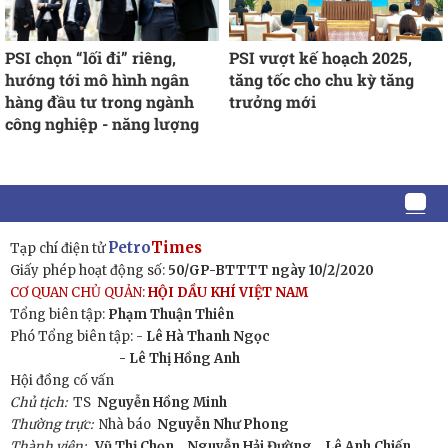
PSI chọn “lối đi” riêng,
PSI vượt kế hoạch 2025,
hướng tới mô hình ngân
tăng tốc cho chu kỳ tăng
hàng đầu tư trong ngành
trưởng mới
công nghiệp - năng lượng
Petro
Times
Tạp chí điện tử
Giấy phép hoạt động số:
50/GP-BTTTT ngày 10/2/2020
CƠ QUAN CHỦ QUẢN:
HỘI DẦU KHÍ VIỆT NAM
Tổng biên tập:
Phạm Thuận Thiên
Phó Tổng biên tập: -
Lê Hà Thanh Ngọc
- Lê Thị Hồng Anh
Hội đồng cố vấn
Chủ tịch:
TS
Nguyễn Hồng Minh
Thường trực:
Nhà báo
Nguyễn Như Phong
Thành viên:
Vũ Thị Chọn,
Nguyễn Hải Đường,
Lê Anh Chiến