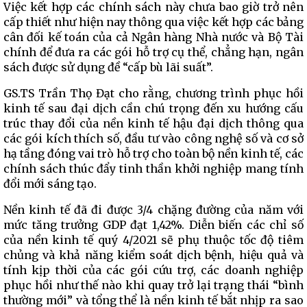
Việc kết hợp các chính sách này chưa bao giờ trở nên
cấp thiết như hiện nay thông qua việc kết hợp các bảng
cân đối kế toán của cả Ngân hàng Nhà nước và Bộ Tài
chính để đưa ra các gói hỗ trợ cụ thể, chẳng hạn, ngân
sách được sử dụng đề “cấp bù lãi suất”.
GS.TS Trần Thọ Đạt cho rằng, chương trình phục hồi
kinh tế sau đại dịch cần chú trọng đến xu hướng cấu
trúc thay đổi của nền kinh tế hậu đại dịch thông qua
các gói kích thích số, đầu tư vào công nghệ số và cơ sở
hạ tầng đóng vai trò hỗ trợ cho toàn bộ nền kinh tế, các
chính sách thúc đẩy tinh thần khởi nghiệp mang tính
đổi mới sáng tạo.
Nền kinh tế đã đi được 3/4 chặng đường của năm với
mức tăng trưởng GDP đạt 1,42%. Diễn biến các chỉ số
của nền kinh tế quý 4/2021 sẽ phụ thuộc tốc độ tiêm
chủng và khả năng kiểm soát dịch bệnh, hiệu quả và
tính kịp thời của các gói cứu trợ, các doanh nghiệp
phục hồi như thế nào khi quay trở lại trạng thái “bình
thường mới” và tổng thể là nền kinh tế bắt nhịp ra sao