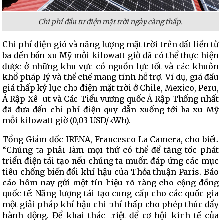
Chi phí đầu tư điện mặt trời ngày càng thấp.
Chi phí điện gió và năng lượng mặt trời trên đất liền từ
ba đến bốn xu Mỹ mỗi kilowatt giờ đã có thể thực hiện
được ở những khu vực có nguồn lực tốt và các khuôn
khổ pháp lý và thể chế mang tính hỗ trợ. Ví dụ, giá đấu
giá thấp kỷ lục cho điện mặt trời ở Chile, Mexico, Peru,
Ả Rập Xê -ut và Các Tiểu vương quốc Ả Rập Thống nhất
đã đưa đến chi phí điện quy dẫn xuống tới ba xu Mỹ
mỗi kilowatt giờ (0,03 USD/kWh).
Tổng Giám đốc IRENA, Francesco La Camera, cho biết.
“Chúng ta phải làm mọi thứ có thể để tăng tốc phát
triển điện tái tạo nếu chúng ta muốn đáp ứng các mục
tiêu chống biến đổi khí hậu của Thỏa thuận Paris. Báo
cáo hôm nay gửi một tín hiệu rõ ràng cho cộng đồng
quốc tế: Năng lượng tái tạo cung cấp cho các quốc gia
một giải pháp khí hậu chi phí thấp cho phép thúc đẩy
hành động. Để khai thác triệt để cơ hội kinh tế của