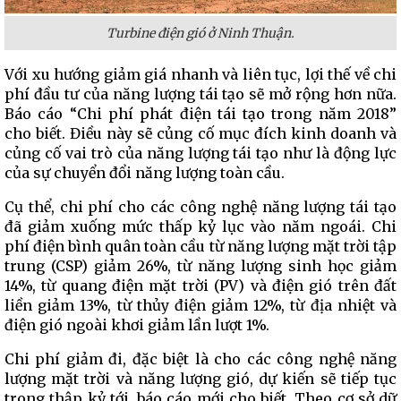
Turbine điện gió ở Ninh Thuận.
Với xu hướng giảm giá nhanh và liên tục, lợi thế về chi
phí đầu tư của năng lượng tái tạo sẽ mở rộng hơn nữa.
Báo cáo “Chi phí phát điện tái tạo trong năm 2018”
cho biết. Điều này sẽ củng cố mục đích kinh doanh và
củng cố vai trò của năng lượng tái tạo như là động lực
của sự chuyển đổi năng lượng toàn cầu.
Cụ thể, chi phí cho các công nghệ năng lượng tái tạo
đã giảm xuống mức thấp kỷ lục vào năm ngoái. Chi
phí điện bình quân toàn cầu từ năng lượng mặt trời tập
trung (CSP) giảm 26%, từ năng lượng sinh học giảm
14%, từ quang điện mặt trời (PV) và điện gió trên đất
liền giảm 13%, từ thủy điện giảm 12%, từ địa nhiệt và
điện gió ngoài khơi giảm lần lượt 1%.
Chi phí giảm đi, đặc biệt là cho các công nghệ năng
lượng mặt trời và năng lượng gió, dự kiến sẽ tiếp tục
trong thập kỷ tới, báo cáo mới cho biết. Theo cơ sở dữ