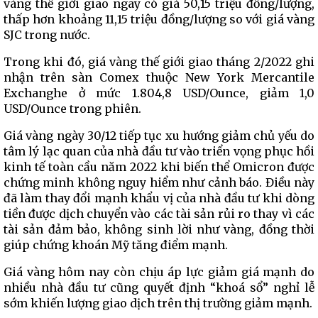
vàng thế giới giao ngay có giá 50,15 triệu đồng/lượng,
thấp hơn khoảng 11,15 triệu đồng/lượng so với giá vàng
SJC trong nước.
Trong khi đó, giá vàng thế giới giao tháng 2/2022 ghi
nhận trên sàn Comex thuộc New York Mercantile
Exchanghe ở mức 1.804,8 USD/Ounce, giảm 1,0
USD/Ounce trong phiên.
Giá vàng ngày 30/12 tiếp tục xu hướng giảm chủ yếu do
tâm lý lạc quan của nhà đầu tư vào triển vọng phục hồi
kinh tế toàn cầu năm 2022 khi biến thể Omicron được
chứng minh không nguy hiểm như cảnh báo. Điều này
đã làm thay đổi mạnh khẩu vị của nhà đầu tư khi dòng
tiền được dịch chuyển vào các tài sản rủi ro thay vì các
tài sản đảm bảo, không sinh lời như vàng, đồng thời
giúp chứng khoán Mỹ tăng điểm mạnh.
Giá vàng hôm nay còn chịu áp lực giảm giá mạnh do
nhiều nhà đầu tư cũng quyết định “khoá sổ” nghỉ lễ
sớm khiến lượng giao dịch trên thị trường giảm mạnh.