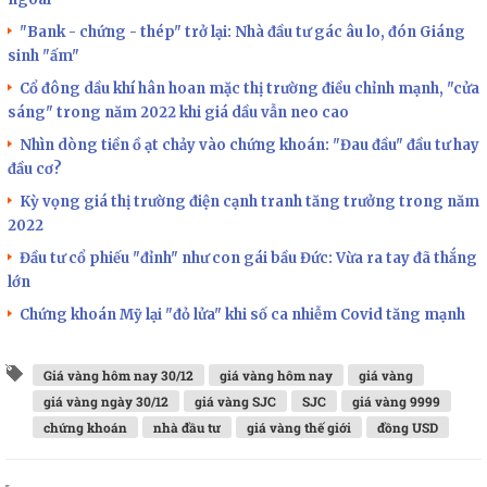
"Bank - chứng - thép" trở lại: Nhà đầu tư gác âu lo, đón Giáng
sinh "ấm"
Cổ đông dầu khí hân hoan mặc thị trường điều chỉnh mạnh, "cửa
sáng" trong năm 2022 khi giá dầu vẫn neo cao
Nhìn dòng tiền ồ ạt chảy vào chứng khoán: "Đau đầu" đầu tư hay
đầu cơ?
Kỳ vọng giá thị trường điện cạnh tranh tăng trưởng trong năm
2022
Đầu tư cổ phiếu "đỉnh" như con gái bầu Đức: Vừa ra tay đã thắng
lớn
Chứng khoán Mỹ lại "đỏ lửa" khi số ca nhiễm Covid tăng mạnh
Giá vàng hôm nay 30/12
giá vàng hôm nay
giá vàng
giá vàng ngày 30/12
giá vàng SJC
SJC
giá vàng 9999
chứng khoán
nhà đầu tư
giá vàng thế giới
đồng USD