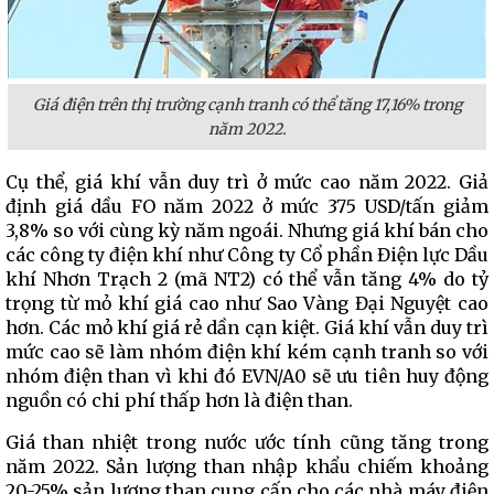
Giá điện trên thị trường cạnh tranh có thể tăng 17,16% trong
năm 2022.
Cụ thể, giá khí vẫn duy trì ở mức cao năm 2022. Giả
định giá dầu FO năm 2022 ở mức 375 USD/tấn giảm
3,8% so với cùng kỳ năm ngoái. Nhưng giá khí bán cho
các công ty điện khí như Công ty Cổ phần Điện lực Dầu
khí Nhơn Trạch 2 (mã NT2) có thể vẫn tăng 4% do tỷ
trọng từ mỏ khí giá cao như Sao Vàng Đại Nguyệt cao
hơn. Các mỏ khí giá rẻ dần cạn kiệt. Giá khí vẫn duy trì
mức cao sẽ làm nhóm điện khí kém cạnh tranh so với
nhóm điện than vì khi đó EVN/A0 sẽ ưu tiên huy động
nguồn có chi phí thấp hơn là điện than.
Giá than nhiệt trong nước ước tính cũng tăng trong
năm 2022. Sản lượng than nhập khẩu chiếm khoảng
20-25% sản lượng than cung cấp cho các nhà máy điện