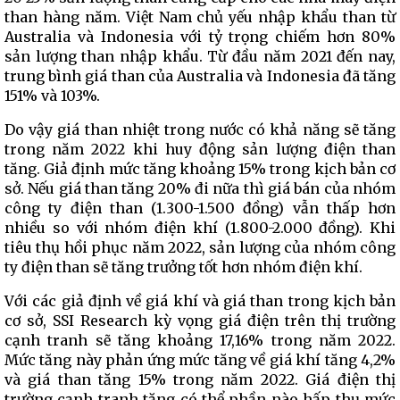
than hàng năm. Việt Nam chủ yếu nhập khẩu than từ
Australia và Indonesia với tỷ trọng chiếm hơn 80%
sản lượng than nhập khẩu. Từ đầu năm 2021 đến nay,
trung bình giá than của Australia và Indonesia đã tăng
151% và 103%.
Do vậy giá than nhiệt trong nước có khả năng sẽ tăng
trong năm 2022 khi huy động sản lượng điện than
tăng. Giả định mức tăng khoảng 15% trong kịch bản cơ
sở. Nếu giá than tăng 20% đi nữa thì giá bán của nhóm
công ty điện than (1.300-1.500 đồng) vẫn thấp hơn
nhiều so với nhóm điện khí (1.800-2.000 đồng). Khi
tiêu thụ hồi phục năm 2022, sản lượng của nhóm công
ty điện than sẽ tăng trưởng tốt hơn nhóm điện khí.
Với các giả định về giá khí và giá than trong kịch bản
cơ sở, SSI Research kỳ vọng giá điện trên thị trường
cạnh tranh sẽ tăng khoảng 17,16% trong năm 2022.
Mức tăng này phản ứng mức tăng về giá khí tăng 4,2%
và giá than tăng 15% trong năm 2022. Giá điện thị
trường cạnh tranh tăng có thể phần nào hấp thụ mức