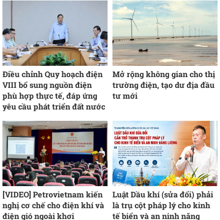
Điều chỉnh Quy hoạch điện
Mở rộng không gian cho thị
VIII bổ sung nguồn điện
trường điện, tạo dư địa đầu
phù hợp thực tế, đáp ứng
tư mới
yêu cầu phát triển đất nước
[VIDEO] Petrovietnam kiến
Luật Dầu khí (sửa đổi) phải
nghị cơ chế cho điện khí và
là trụ cột pháp lý cho kinh
điện gió ngoài khơi
tế biển và an ninh năng