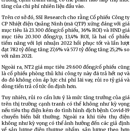
tăng của chi phí nhiên liệu đầu vào.
Trên cơ sở đó, SSI Research cho rằng Cổ phiếu Công ty
CP Nhiệt điện Quảng Ninh (mã QTP) xứng đáng với giá
mục tiêu là 23.300 đồng/cổ phiếu, 36% ROI) và HND giá
mục tiêu 20.300 đồng/cp, 13,4% ROI, là hai cổ phiếu
tiềm năng với lợi nhuận 2022 hồi phục tốt và lần lượt
đạt 782 tỷ đồng tăng 27,6% và 577 tỷ đồng tăng 25,2% so
với năm 2021.
Ngoài ra, NT2 giá mục tiêu 29.600 đồng/cổ phiếu cũng
là cổ phiếu phòng thủ khi công ty này đã trả hết nợ và
do đó không còn áp lực chi phí lãi vay, rủi ro tỷ giá và
dòng tiền trả cổ tức ổn định hơn.
Tuy nhiên, rủi ro cần lưu ý là mức tăng trưởng của giá
trên thị trường cạnh tranh có thể không như kỳ vọng
nếu tiêu thụ điện kém do tình hình dịch bệnh Covid-19
chuyển biến bất thường. Ngoài ra khi tiêu thụ điện
không như kỳ vọng có thể ảnh hưởng đến các giả định
về sản lượng điện thương phẩm, sản lượng theo hợp