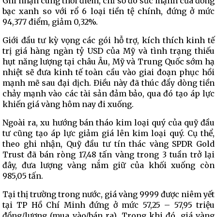
Ghi nhận cùng thời điểm, chỉ số đo sức mạnh của đồng
bạc xanh so với rổ 6 loại tiền tệ chính, đứng ở mức
94,377 điểm, giảm 0,32%.
Giới đầu tư kỳ vọng các gói hỗ trợ, kích thích kinh tế
trị giá hàng ngàn tỷ USD của Mỹ và tình trạng thiếu
hụt năng lượng tại châu Âu, Mỹ và Trung Quốc sớm hạ
nhiệt sẽ đưa kinh tế toàn cầu vào giai đoạn phục hồi
mạnh mẽ sau đại dịch. Điều này đã thúc đẩy dòng tiền
chảy mạnh vào các tài sản đảm bảo, qua đó tạo áp lực
khiến giá vàng hôm nay đi xuống.
Ngoài ra, xu hướng bán tháo kim loại quý của quỹ đầu
tư cũng tạo áp lực giảm giá lên kim loại quý. Cụ thể,
theo ghi nhận, Quỹ đầu tư tín thác vàng SPDR Gold
Trust đã bán ròng 17,48 tấn vàng trong 3 tuần trở lại
đây, đưa lượng vàng nắm giữ của khối xuống còn
985,05 tấn.
Tại thị trường trong nước, giá vàng 9999 được niêm yết
tại TP Hồ Chí Minh đứng ở mức 57,25 – 57,95 triệu
đồng/lượng (mua vào/bán ra). Trong khi đó, giá vàng