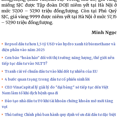
miếng SJC được Tập đoàn DOJI niêm yết tại Hà Nội ở
mức 57,00 – 57,90 triệu đồng/lượng. Còn tại Phú Quý
SJC, giá vàng 9999 được niêm yết tại Hà Nội ở mức 57,35
– 57,90 triệu đồng/lượng.
Minh Ngọc
Repsol đầu tư hơn 1,5 tỷ USD vào hydro xanh từ biomethane và
điện phân vào năm 2025
Cơn bão “hoàn hảo” đối với thị trường năng lượng, thế giới nên
tiếp tục đầu tư vào NLTT?
Tranh cãi về chuẩn đầu tư vào khí đốt tự nhiên của EU
4 bước quan trọng trong đầu tư cổ phiếu sinh lời
CEO VinaCapital lý giải lý do "đại bàng" sẽ tiếp tục đến Việt
Nam làm tổ khi dịch bệnh qua đi
Đào tạo nhà đầu tư F0 khi tài khoản chứng khoán mở mới tăng
vọt
Thủ tướng Chính phủ ban hành quy định về ưu đãi đầu tư đặc biệt