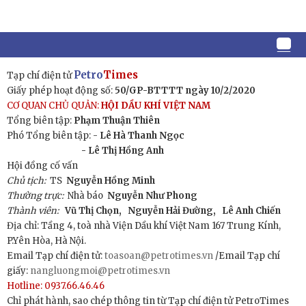
Petro
Times
Tạp chí điện tử
Giấy phép hoạt động số:
50/GP-BTTTT ngày 10/2/2020
CƠ QUAN CHỦ QUẢN:
HỘI DẦU KHÍ VIỆT NAM
Tổng biên tập:
Phạm Thuận Thiên
Phó Tổng biên tập: -
Lê Hà Thanh Ngọc
- Lê Thị Hồng Anh
Hội đồng cố vấn
Chủ tịch:
TS
Nguyễn Hồng Minh
Thường trực:
Nhà báo
Nguyễn Như Phong
Thành viên:
Vũ Thị Chọn,
Nguyễn Hải Đường,
Lê Anh Chiến
Địa chỉ: Tầng 4, toà nhà Viện Dầu khí Việt Nam 167 Trung Kính,
P.Yên Hòa, Hà Nội.
Email Tạp chí điện tử:
toasoan@petrotimes.vn
/Email Tạp chí
giấy:
nangluongmoi@petrotimes.vn
Hotline: 0937.66.46.46
Chỉ phát hành, sao chép thông tin từ Tạp chí điện tử PetroTimes