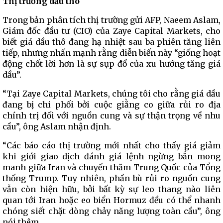
Thị trường dầu thô
Trong bản phân tích thị trường gửi AFP, Naeem Aslam,
Giám đốc đầu tư (CIO) của Zaye Capital Markets, cho
biết giá dầu thô đang hạ nhiệt sau ba phiên tăng liên
tiếp, nhưng nhấn mạnh rằng diễn biến này “giống hoạt
động chốt lời hơn là sự sụp đổ của xu hướng tăng giá
dầu”.
“Tại Zaye Capital Markets, chúng tôi cho rằng giá dầu
đang bị chi phối bởi cuộc giằng co giữa rủi ro địa
chính trị đối với nguồn cung và sự thận trọng về nhu
cầu”, ông Aslam nhận định.
“Các báo cáo thị trường mới nhất cho thấy giá giảm
khi giới giao dịch đánh giá lệnh ngừng bắn mong
manh giữa Iran và chuyến thăm Trung Quốc của Tổng
thống Trump. Tuy nhiên, phần bù rủi ro nguồn cung
vẫn còn hiện hữu, bởi bất kỳ sự leo thang nào liên
quan tới Iran hoặc eo biển Hormuz đều có thể nhanh
chóng siết chặt dòng chảy năng lượng toàn cầu”, ông
nói thêm.