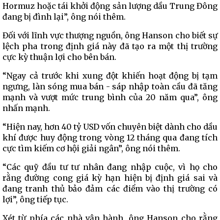
Hormuz hoặc tái khởi động sản lượng dầu Trung Đông
đang bị đình lại”, ông nói thêm.
Đối với lĩnh vực thượng nguồn, ông Hanson cho biết sự
lệch pha trong định giá này đã tạo ra một thị trường
cực kỳ thuận lợi cho bên bán.
“Ngay cả trước khi xung đột khiến hoạt động bị tạm
ngưng, làn sóng mua bán - sáp nhập toàn cầu đã tăng
mạnh và vượt mức trung bình của 20 năm qua”, ông
nhấn mạnh.
“Hiện nay, hơn 40 tỷ USD vốn chuyên biệt dành cho dầu
khí được huy động trong vòng 12 tháng qua đang tích
cực tìm kiếm cơ hội giải ngân”, ông nói thêm.
“Các quỹ đầu tư tư nhân đang nhập cuộc, vì họ cho
rằng đường cong giá kỳ hạn hiện bị định giá sai và
đang tranh thủ bảo đảm các điểm vào thị trường có
lợi”, ông tiếp tục.
Xét từ phía các nhà vận hành, ông Hanson cho rằng