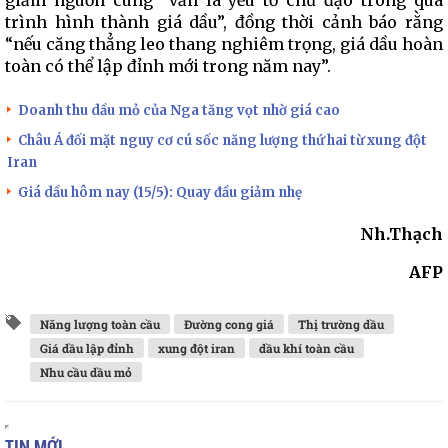
giảm nguồn cung “vẫn là yếu tố chủ đạo trong quá
trình hình thành giá dầu”, đồng thời cảnh báo rằng
“nếu căng thẳng leo thang nghiêm trọng, giá dầu hoàn
toàn có thể lập đỉnh mới trong năm nay”.
Doanh thu dầu mỏ của Nga tăng vọt nhờ giá cao
Châu Á đối mặt nguy cơ cú sốc năng lượng thứ hai từ xung đột
Iran
Giá dầu hôm nay (15/5): Quay đầu giảm nhẹ
Nh.Thạch
AFP
Năng lượng toàn cầu
Đường cong giá
Thị trường dầu
Giá dầu lập đỉnh
xung đột iran
dầu khí toàn cầu
Nhu cầu dầu mỏ
TIN MỚI