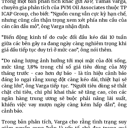
Trong một bản phân tích khác gửi AFP, Tamas Varga,
chuyên gia phân tích của PVM Oil Associates thuộc TP
ICAP Group, cho biết: “Nguồn cung vẫn cực kỳ hạn chế,
nhưng cũng cần thận trọng xem xét phía nhu cầu của
cán cân dầu mỏ”, ông Varga nhận định.
“Biến động kinh tế do cuộc đối đầu kéo dài 10 tuần
giữa các bên gây ra đang ngày càng nghiêm trọng khi
giá dầu tiếp tục duy trì ở mức cao”, ông nói thêm.
“Do năng lượng ảnh hưởng tới mọi mặt của đời sống,
mức tăng 3,8% trong chỉ số giá tiêu dùng của Mỹ
tháng trước - cao hơn dự báo - là tín hiệu cảnh báo
đáng lo ngại rằng xung đột càng kéo dài, thiệt hại sẽ
càng lớn”, ông Varga tiếp tục. “Người tiêu dùng sẽ thắt
chặt chi tiêu, chi phí khai thác sẽ tăng cao, còn các
ngân hàng trung ương sẽ buộc phải nâng lãi suất,
khiến việc vay mượn ngày càng kém hấp dẫn”, ông
cảnh báo.
Trong bản phân tích, Varga cho rằng tình trạng suy