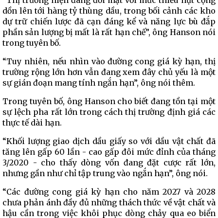
“Thị trường hiện đang đối mặt với mức thiếu hụt cộng
dồn lên tới hàng tỷ thùng dầu, trong bối cảnh các kho
dự trữ chiến lược đã cạn đáng kể và năng lực bù đắp
phần sản lượng bị mất là rất hạn chế”, ông Hanson nói
trong tuyên bố.
“Tuy nhiên, nếu nhìn vào đường cong giá kỳ hạn, thị
trường rộng lớn hơn vẫn đang xem đây chủ yếu là một
sự gián đoạn mang tính ngắn hạn”, ông nói thêm.
Trong tuyên bố, ông Hanson cho biết đang tồn tại một
sự lệch pha rất lớn trong cách thị trường định giá các
thực tế dài hạn.
“Khối lượng giao dịch dầu giấy so với dầu vật chất đã
tăng lên gấp 60 lần - cao gấp đôi mức đỉnh của tháng
3/2020 - cho thấy dòng vốn đang đặt cược rất lớn,
nhưng gần như chỉ tập trung vào ngắn hạn”, ông nói.
“Các đường cong giá kỳ hạn cho năm 2027 và 2028
chưa phản ánh đầy đủ những thách thức về vật chất và
hậu cần trong việc khôi phục dòng chảy qua eo biển