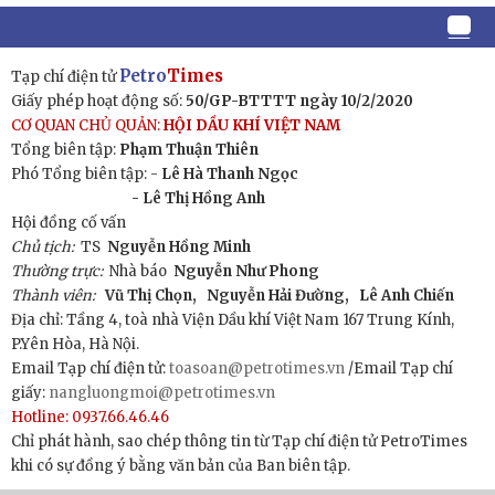
Petro
Times
Tạp chí điện tử
Giấy phép hoạt động số:
50/GP-BTTTT ngày 10/2/2020
CƠ QUAN CHỦ QUẢN:
HỘI DẦU KHÍ VIỆT NAM
Tổng biên tập:
Phạm Thuận Thiên
Phó Tổng biên tập: -
Lê Hà Thanh Ngọc
- Lê Thị Hồng Anh
Hội đồng cố vấn
Chủ tịch:
TS
Nguyễn Hồng Minh
Thường trực:
Nhà báo
Nguyễn Như Phong
Thành viên:
Vũ Thị Chọn,
Nguyễn Hải Đường,
Lê Anh Chiến
Địa chỉ: Tầng 4, toà nhà Viện Dầu khí Việt Nam 167 Trung Kính,
P.Yên Hòa, Hà Nội.
Email Tạp chí điện tử:
toasoan@petrotimes.vn
/Email Tạp chí
giấy:
nangluongmoi@petrotimes.vn
Hotline: 0937.66.46.46
Chỉ phát hành, sao chép thông tin từ Tạp chí điện tử PetroTimes
khi có sự đồng ý bằng văn bản của Ban biên tập.