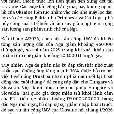
với nhiều thách thức lớn liên quan đến xung đột tại
Ukraine. Các cuộc tấn công bằng máy bay không người
lái của Ukraine liên tục nhằm vào các nhà máy lọc dầu
lớn và các cảng Baltic như Primorsk và Ust-Luga, phá
hủy công suất chế biến và làm suy giảm nghiêm trọng
sản lượng sản phẩm tinh chế của Nga.
Đến tháng 4/2026, các cuộc tấn công UAV đã khiến
tổng sản lượng dầu của Nga giảm khoảng 460.000
thùng/ngày so với năm 2025, trong khi xuất khẩu sản
phẩm tinh chế giảm khoảng 200.000 thùng/ngày.
Tuy nhiên, Nga đã phần nào bù đắp tổn thất nhờ xuất
khẩu qua đường ống tăng mạnh 36%, được hỗ trợ bởi
việc tuyến ống Druzhba nhánh phía nam nối lại hoạt
động vào cuối tháng 4 để cung cấp dầu cho Hungary và
Slovakia. Việc khôi phục này cho phép Hungary và
Slovakia -hai quốc gia được miễn trừ khỏi lệnh cấm
của EU - tiếp tục nhận khoảng 175.000-200.000 thùng
dầu Nga mỗi ngày, bù đắp sự sụt giảm nhập khẩu trước
đó sau vụ tấn công UAV của Ukraine hồi tháng 1/2026