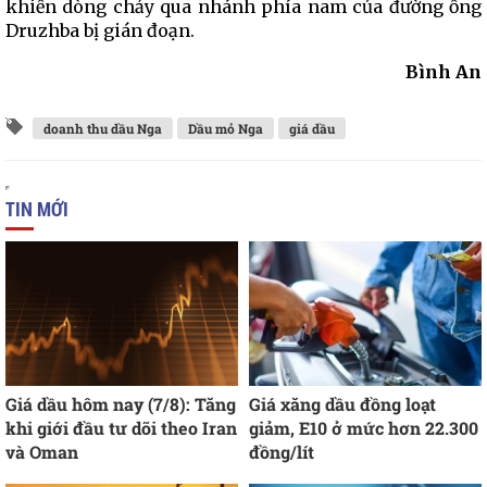
khiến dòng chảy qua nhánh phía nam của đường ống
Druzhba bị gián đoạn.
Bình An
doanh thu dầu Nga
Dầu mỏ Nga
giá dầu
TIN MỚI
Giá dầu hôm nay (7/8): Tăng
Giá xăng dầu đồng loạt
khi giới đầu tư dõi theo Iran
giảm, E10 ở mức hơn 22.300
và Oman
đồng/lít