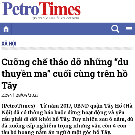
XÃ HỘI
Cưỡng chế tháo dỡ những “du
thuyền ma” cuối cùng trên hồ
Tây
21:44 | 28/04/2023
(PetroTimes) -
Từ năm 2017, UBND quận Tây Hồ (Hà
Nội) đã có thông báo buộc dừng hoạt động và yêu
cầu phải di dời khỏi hồ Tây. Tuy nhiên sau 6 năm, dù
đã xuống cấp nghiêm trọng nhưng vẫn còn 4 con
tàu bỏ hoang nằm án ngữ ở một góc hồ Tây.