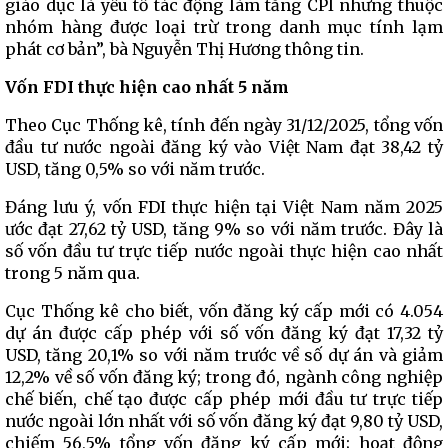
giáo dục là yếu tố tác động làm tăng CPI nhưng thuộc
nhóm hàng được loại trừ trong danh mục tính lạm
phát cơ bản”, bà Nguyễn Thị Hương thông tin.
Vốn FDI thực hiện cao nhất 5 năm
Theo Cục Thống kê, tính đến ngày 31/12/2025, tổng vốn
đầu tư nước ngoài đăng ký vào Việt Nam đạt 38,42 tỷ
USD, tăng 0,5% so với năm trước.
Đáng lưu ý, vốn FDI thực hiện tại Việt Nam năm 2025
ước đạt 27,62 tỷ USD, tăng 9% so với năm trước. Đây là
số vốn đầu tư trực tiếp nước ngoài thực hiện cao nhất
trong 5 năm qua.
Cục Thống kê cho biết, vốn đăng ký cấp mới có 4.054
dự án được cấp phép với số vốn đăng ký đạt 17,32 tỷ
USD, tăng 20,1% so với năm trước về số dự án và giảm
12,2% về số vốn đăng ký; trong đó, ngành công nghiệp
chế biến, chế tạo được cấp phép mới đầu tư trực tiếp
nước ngoài lớn nhất với số vốn đăng ký đạt 9,80 tỷ USD,
chiếm 56,5% tổng vốn đăng ký cấp mới; hoạt động