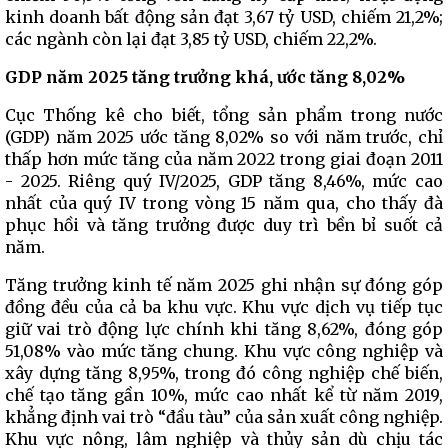
kinh doanh bất động sản đạt 3,67 tỷ USD, chiếm 21,2%;
các ngành còn lại đạt 3,85 tỷ USD, chiếm 22,2%.
GDP năm 2025 tăng trưởng khá, ước tăng 8,02%
Cục Thống kê cho biết, tổng sản phẩm trong nước
(GDP) năm 2025 ước tăng 8,02% so với năm trước, chỉ
thấp hơn mức tăng của năm 2022 trong giai đoạn 2011
- 2025. Riêng quý IV/2025, GDP tăng 8,46%, mức cao
nhất của quý IV trong vòng 15 năm qua, cho thấy đà
phục hồi và tăng trưởng được duy trì bền bỉ suốt cả
năm.
Tăng trưởng kinh tế năm 2025 ghi nhận sự đóng góp
đồng đều của cả ba khu vực. Khu vực dịch vụ tiếp tục
giữ vai trò động lực chính khi tăng 8,62%, đóng góp
51,08% vào mức tăng chung. Khu vực công nghiệp và
xây dựng tăng 8,95%, trong đó công nghiệp chế biến,
chế tạo tăng gần 10%, mức cao nhất kể từ năm 2019,
khẳng định vai trò “đầu tàu” của sản xuất công nghiệp.
Khu vực nông, lâm nghiệp và thủy sản dù chịu tác