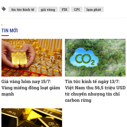
tin tức kinh tế
giá vàng
FDI
CPI
lạm phát
TIN MỚI
Giá vàng hôm nay 15/7:
Tin tức kinh tế ngày 13/7:
Vàng miếng đồng loạt giảm
Việt Nam thu 56,5 triệu USD
mạnh
từ chuyển nhượng tín chỉ
carbon rừng