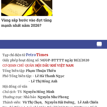
Vàng sắp bước vào đợt tăng
mạnh nhất năm 2026?
Petro
Times
Tạp chí điện tử
Giấy phép hoạt động số:
50/GP-BTTTT ngày 10/2/2020
CƠ QUAN CHỦ QUẢN:
HỘI DẦU KHÍ VIỆT NAM
Tổng biên tập:
Phạm Thuận Thiên
Phó Tổng biên tập: -
Lê Hà Thanh Ngọc
- Lê Thị Hồng Anh
Hội đồng cố vấn
Chủ tịch:
TS
Nguyễn Hồng Minh
Thường trực:
Nhà báo
Nguyễn Như Phong
Thành viên:
Vũ Thị Chọn,
Nguyễn Hải Đường,
Lê Anh Chiến