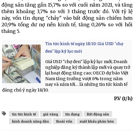
động sản tăng gần 15,7% so với cuối năm 2021, và tăng
thêm khoảng 3,7% so với 3 tháng trước đó. Với tỷ lệ
này, vốn tín dụng "chảy" vào bất động sản chiếm hơn
20,9% tổng dư nợ nền kinh tế, tăng 0,26% so với hồi
tháng 5.
Tin tức kinh tế ngày 18/10: Giá USD "chợ
đen" lập kỷ lục mới
Giá USD "chợ đen" lập kỷ lục mới; Doanh
nghiệp đăng ký thành lập mới và quay trở
lại hoạt động tăng cao; OECD dự báo Việt
Nam tăng trưởng vượt 6% trong năm
nay và năm tới… là những tin tức kinh tế
đáng chú ý ngày 18/10.
P.V (t/h)
tin tức kinh tế
giá vàng
tín dụng
Bất động sản
kinh doanh xăng dầu
thoái vốn
xuất khẩu phân bón