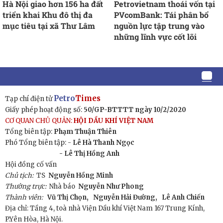
Hà Nội giao hơn 156 ha đất
Petrovietnam thoái vốn tại
triển khai Khu đô thị đa
PVcomBank: Tái phân bổ
mục tiêu tại xã Thư Lâm
nguồn lực tập trung vào
những lĩnh vực cốt lõi
Petro
Times
Tạp chí điện tử
Giấy phép hoạt động số:
50/GP-BTTTT ngày 10/2/2020
CƠ QUAN CHỦ QUẢN:
HỘI DẦU KHÍ VIỆT NAM
Tổng biên tập:
Phạm Thuận Thiên
Phó Tổng biên tập: -
Lê Hà Thanh Ngọc
- Lê Thị Hồng Anh
Hội đồng cố vấn
Chủ tịch:
TS
Nguyễn Hồng Minh
Thường trực:
Nhà báo
Nguyễn Như Phong
Thành viên:
Vũ Thị Chọn,
Nguyễn Hải Đường,
Lê Anh Chiến
Địa chỉ: Tầng 4, toà nhà Viện Dầu khí Việt Nam 167 Trung Kính,
P.Yên Hòa, Hà Nội.