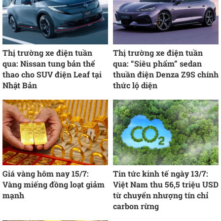
Thị trường xe điện tuần
Thị trường xe điện tuần
qua: Nissan tung bản thể
qua: “Siêu phẩm” sedan
thao cho SUV điện Leaf tại
thuần điện Denza Z9S chính
Nhật Bản
thức lộ diện
Giá vàng hôm nay 15/7:
Tin tức kinh tế ngày 13/7:
Vàng miếng đồng loạt giảm
Việt Nam thu 56,5 triệu USD
mạnh
từ chuyển nhượng tín chỉ
carbon rừng