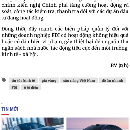
chính kiến nghị Chính phủ tăng cường hoạt động rà
soát, công tác kiểm tra, thanh tra đối với các dự án đầu
tư đang hoạt động.
Đồng thời, đẩy mạnh các biện pháp quản lý đối với
những doanh nghiệp FDI có hoạt động không hiệu quả
hoặc có dấu hiệu vi phạm, gây thiệt hại đến nguồn thu
ngân sách nhà nước, tác động tiêu cực đến môi trường,
kinh tế - xã hội.
P.V (t/h)
tin tức kinh tế
giá vàng
sầu riêng Việt Nam
đồ ăn nhanh
FDI
ô tô điên
TIN MỚI