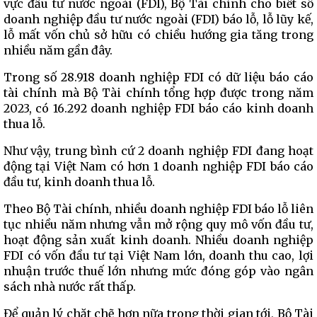
vực đầu tư nước ngoài (FDI), Bộ Tài chính cho biết số
doanh nghiệp đầu tư nước ngoài (FDI) báo lỗ, lỗ lũy kế,
lỗ mất vốn chủ sở hữu có chiều hướng gia tăng trong
nhiều năm gần đây.
Trong số 28.918 doanh nghiệp FDI có dữ liệu báo cáo
tài chính mà Bộ Tài chính tổng hợp được trong năm
2023, có 16.292 doanh nghiệp FDI báo cáo kinh doanh
thua lỗ.
Như vậy, trung bình cứ 2 doanh nghiệp FDI đang hoạt
động tại Việt Nam có hơn 1 doanh nghiệp FDI báo cáo
đầu tư, kinh doanh thua lỗ.
Theo Bộ Tài chính, nhiều doanh nghiệp FDI báo lỗ liên
tục nhiều năm nhưng vẫn mở rộng quy mô vốn đầu tư,
hoạt động sản xuất kinh doanh. Nhiều doanh nghiệp
FDI có vốn đầu tư tại Việt Nam lớn, doanh thu cao, lợi
nhuận trước thuế lớn nhưng mức đóng góp vào ngân
sách nhà nước rất thấp.
Để quản lý chặt chẽ hơn nữa trong thời gian tới, Bộ Tài