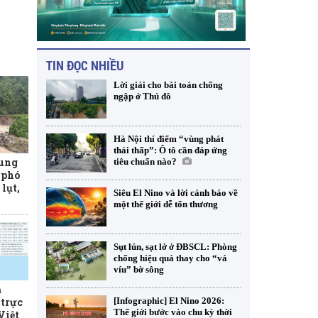
TIN ĐỌC NHIỀU
Lời giải cho bài toán chống
ngập ở Thủ đô
Hà Nội thí điểm “vùng phát
thải thấp”: Ô tô cần đáp ứng
rung
tiêu chuẩn nào?
 phó
lụt,
Siêu El Nino và lời cảnh báo về
một thế giới dễ tổn thương
Sụt lún, sạt lở ở ĐBSCL: Phòng
chống hiệu quả thay cho “vá
víu” bờ sông
ả
trực
[Infographic] El Nino 2026:
Thế giới bước vào chu kỳ thời
 Việt