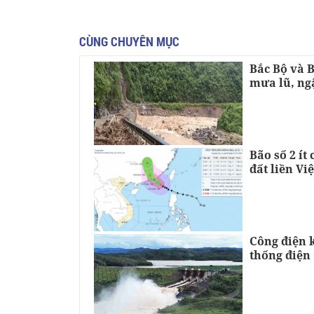
CÙNG CHUYÊN MỤC
Bắc Bộ và 
mưa lũ, ngậ
Bão số 2 ít
đất liền Vi
Công điện 
thống điện