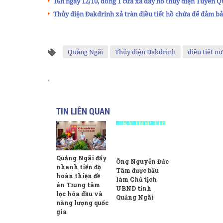
16h ngày 12/10, đóng 1 cửa xả đáy hồ thủy điện Tuyên 
Thủy điện Đakđrinh xả tràn điều tiết hồ chứa để đảm bả
Quảng Ngãi
Thủy điện Đakđrinh
điều tiết n
TIN LIÊN QUAN
Quảng Ngãi đẩy
Ông Nguyễn Đức
nhanh tiến độ
Tâm được bầu
hoàn thiện đề
làm Chủ tịch
án Trung tâm
UBND tỉnh
lọc hóa dầu và
Quảng Ngãi
năng lượng quốc
gia