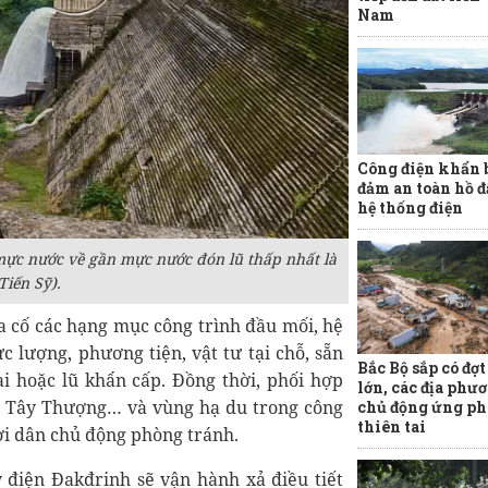
Nam
Công điện khẩn 
đảm an toàn hồ đ
hệ thống điện
mực nước về gần mực nước đón lũ thấp nhất là
Tiến Sỹ).
a cố các hạng mục công trình đầu mối, hệ
c lượng, phương tiện, vật tư tại chỗ, sẵn
Bắc Bộ sắp có đợ
i hoặc lũ khẩn cấp. Đồng thời, phối hợp
lớn, các địa phư
ơn Tây Thượng… và vùng hạ du trong công
chủ động ứng ph
thiên tai
ời dân chủ động phòng tránh.
điện Đakđrinh sẽ vận hành xả điều tiết