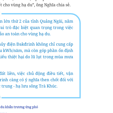
t cho vùng hạ du”, ông Nghĩa chia sẻ.
ện lớn thứ 2 của tỉnh Quảng Ngãi, nằm
i trò đặc biệt quan trọng trong việc
ảo an toàn cho vùng hạ du.
Thủy điện Đakđrinh không chỉ cung cấp
iệu kWh/năm, mà còn góp phần ổn định
hiểu thiệt hại do lũ lụt trong mùa mưa
ất liền, việc chủ động điều tiết, vận
inh càng có ý nghĩa then chốt đối với
 trung - hạ lưu sông Trà Khúc.
ạ du khẩn trương ứng phó