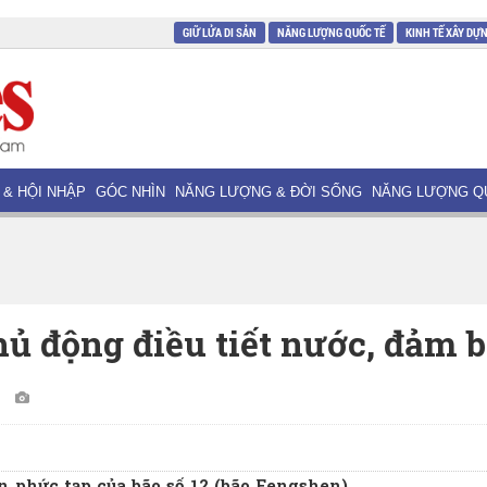
GIỮ LỬA DI SẢN
NĂNG LƯỢNG QUỐC TẾ
KINH TẾ XÂY DỰ
 & HỘI NHẬP
GÓC NHÌN
NĂNG LƯỢNG & ĐỜI SỐNG
NĂNG LƯỢNG Q
ủ động điều tiết nước, đảm 
2
n phức tạp của bão số 12 (bão Fengshen)