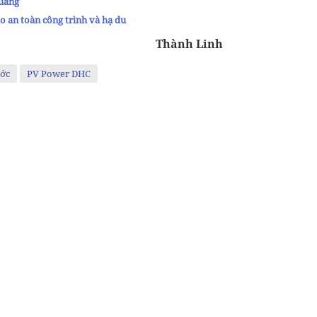
Quang
o an toàn công trình và hạ du
Thành Linh
ước
PV Power DHC