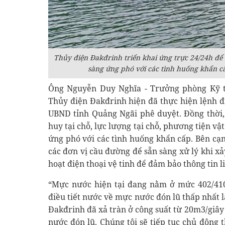
Thủy điện Đakđrinh triển khai ứng trực 24/24h để
sàng ứng phó với các tình huống khẩn cấp
Ông Nguyễn Duy Nghĩa - Trưởng phòng Kỹ t
Thủy điện Đakđrinh hiện đã thực hiện lệnh đ
UBND tỉnh Quảng Ngãi phê duyệt. Đồng thời, 
huy tại chỗ, lực lượng tại chỗ, phương tiện vật
ứng phó với các tình huống khẩn cấp. Bên cạ
các đơn vị cầu đường để sẵn sàng xử lý khi xả
hoạt điện thoại vệ tinh để đảm bảo thông tin li
“Mực nước hiện tại đang nằm ở mức 402/410
điều tiết nước về mực nước đón lũ thấp nhất 
Đakđrinh đã xả tràn ở công suất từ 20m3/giâ
nước đón lũ. Chúng tôi sẽ tiếp tục chủ động