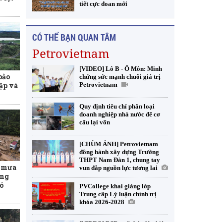
tiết cực đoan mới
CÓ THỂ BẠN QUAN TÂM
Petrovietnam
[VIDEO] Lô B - Ô Môn: Minh
bảo
chứng sức mạnh chuỗi giá trị
ập và
Petrovietnam
Quy định tiêu chí phân loại
doanh nghiệp nhà nước để cơ
cấu lại vốn
[CHÙM ẢNH] Petrovietnam
đồng hành xây dựng Trường
THPT Nam Đàn 1, chung tay
t mưa
vun đắp nguồn lực tương lai
ơng
ó
PVCollege khai giảng lớp
Trung cấp Lý luận chính trị
khóa 2026-2028