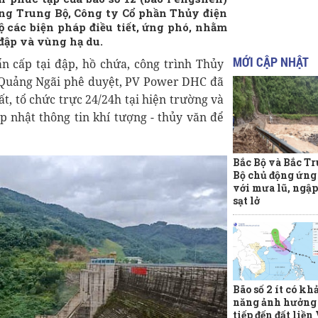
ung Trung Bộ, Công ty Cổ phần Thủy điện
ộ các biện pháp điều tiết, ứng phó, nhằm
 đập và vùng hạ du.
MỚI CẬP NHẬT
 cấp tại đập, hồ chứa, công trình Thủy
Quảng Ngãi phê duyệt, PV Power DHC đã
t, tổ chức trực 24/24h tại hiện trường và
 nhật thông tin khí tượng - thủy văn để
Bắc Bộ và Bắc T
Bộ chủ động ứng
với mưa lũ, ngập 
sạt lở
Bão số 2 ít có kh
năng ảnh hưởng 
tiếp đến đất liền