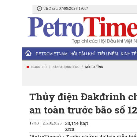
Thứ sáu 07/08/2026 19:47
PETROVIETNAM
HỘI DẦU KHÍ
TIÊU ĐIỂM
KINH TẾ
/
/
TRANG CHỦ
NĂNG LƯỢNG SỐNG
MÔI TRƯỜNG
Thủy điện Đakđrinh ch
an toàn trước bão số 1
17:43 | 21/10/2025
33,114 lượt
xem
(PetroTimes) -
Trước những dự báo diễn biế