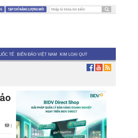
NG
TẠP CHÍ NĂNG LƯỢNG MỚI
UỐC TẾ
BIỂN ĐẢO VIỆT NAM
KIM LOẠI QUÝ
bảo
|