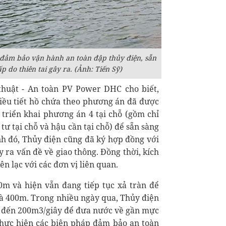
 đảm bảo vận hành an toàn đập thủy điện, sẵn
 do thiên tai gây ra. (Ảnh: Tiến Sỹ)
huật - An toàn PV Power DHC cho biết,
iều tiết hồ chứa theo phương án đã được
triển khai phương án 4 tại chỗ (gồm chỉ
 tư tại chỗ và hậu cần tại chỗ) để sẵn sàng
nh đó, Thủy điện cũng đã ký hợp đồng với
y ra vấn đề về giao thông. Đồng thời, kích
ên lạc với các đơn vị liên quan.
m và hiện vẫn đang tiếp tục xả tràn để
là 400m. Trong nhiều ngày qua, Thủy điện
y đến 200m3/giây để đưa nước về gần mực
 thực hiện các biện pháp đảm bảo an toàn