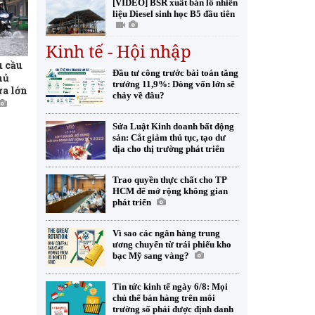
[VIDEO] BSR xuất bán lô nhiên
liệu Diesel sinh học B5 đầu tiên
Kinh tế - Hội nhập
 cầu
Đầu tư công trước bài toán tăng
hủ
trưởng 11,9%: Dòng vốn lớn sẽ
a lớn
chảy về đâu?
Sửa Luật Kinh doanh bất động
sản: Cắt giảm thủ tục, tạo dư
địa cho thị trường phát triển
Trao quyền thực chất cho TP
HCM để mở rộng không gian
phát triển
Vì sao các ngân hàng trung
ương chuyển từ trái phiếu kho
bạc Mỹ sang vàng?
Tin tức kinh tế ngày 6/8: Mọi
chủ thể bán hàng trên môi
trường số phải được định danh