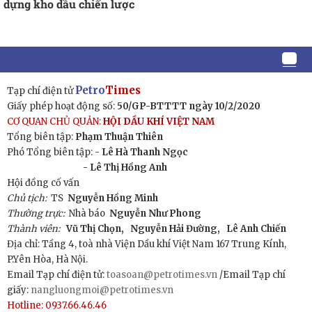
dựng kho dầu chiến lược
Petro
Times
Tạp chí điện tử
Giấy phép hoạt động số:
50/GP-BTTTT ngày 10/2/2020
CƠ QUAN CHỦ QUẢN:
HỘI DẦU KHÍ VIỆT NAM
Tổng biên tập:
Phạm Thuận Thiên
Phó Tổng biên tập: -
Lê Hà Thanh Ngọc
- Lê Thị Hồng Anh
Hội đồng cố vấn
Chủ tịch:
TS
Nguyễn Hồng Minh
Thường trực:
Nhà báo
Nguyễn Như Phong
Thành viên:
Vũ Thị Chọn,
Nguyễn Hải Đường,
Lê Anh Chiến
Địa chỉ: Tầng 4, toà nhà Viện Dầu khí Việt Nam 167 Trung Kính,
P.Yên Hòa, Hà Nội.
Email Tạp chí điện tử:
toasoan@petrotimes.vn
/Email Tạp chí
giấy:
nangluongmoi@petrotimes.vn
Hotline: 0937.66.46.46