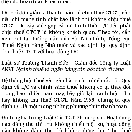
điều đó hoàn toàn khác nhau.
L/C chỉ đơn giản là thanh toán thì chịu thuế GTGT, còn
nếu chỉ mang tính chất bảo lãnh thì không chịu thuế
GTGT. Do vậy, việc gộp cả hai hình thức L/C đều phải
chịu thuế GTGT là không khách quan. Theo tôi, cần
xem xét lại hướng dẫn của Bộ Tài chính, Tổng cục
Thuế, Ngân hàng Nhà nước và xác định lại quy định
thu thuế GTGT với hoạt động L/C.
Luật sư Trương Thanh Đức - Giám đốc Công ty Luật
ANVI:
Ngành thuế và ngân hàng cần bóc tách rõ ràng
Hệ thống luật thuế và ngân hàng còn nhiều rắc rối. Quy
định về L/C và chính sách thuế không có gì thay đổi
trong bao nhiêu năm nay, bây giờ lại tranh luận thu
hay không thu thuế GTGT. Năm 1958, chúng ta quy
định L/C là một trong những phương thức thanh toán.
Định nghĩa trong Luật Các TCTD không sai. Hoạt động
nào đáng thu thì thu không thiếu một xu, hoạt động
nào không đáng thu thì không được thu. Thu thuế