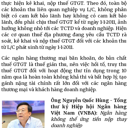
thực hiện kê khai, nộp thuế GTGT. Theo đó, toàn bộ
các khoản thu liên quan nghiệp vụ L/C, không phân
biệt có cam kết bảo lãnh hay không có cam kết bảo
lãnh, đều phải chịu thuế GTGT kể từ ngày 1-1-2011, ảnh
hưởng không nhỏ tới các TCTD và doanh nghiệp. Hiện
các cơ quan thuế địa phương đang yêu cầu TCTD rà
soát, kê khai và nộp thuế GTGT đối với các khoản thu
từ L/C phát sinh từ ngày 1-1-2011.
Các ngân hàng thương mại băn khoăn, do bản chất
thuế GTGT là thuế gián thu, nên việc hồi tố, truy thu
thuế GTGT đối với hoạt động thư tín dụng trong 10
năm qua là hoàn toàn không khả thi và bất hợp lý, tạo
gánh nặng tài chính rất lớn đối với các ngân hàng
thương mại và khách hàng doanh nghiệp.
Ông Nguyễn Quốc Hùng - Tổng
thư ký Hiệp hội Ngân hàng
Việt Nam (VNBA):
Ngân hàng
không thể ứng tiền nộp thay
doanh nghiệp