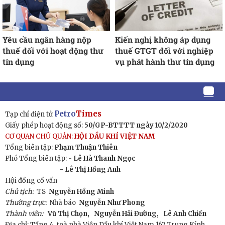
Yêu cầu ngân hàng nộp
Kiến nghị không áp dụng
thuế đối với hoạt động thư
thuế GTGT đối với nghiệp
tín dụng
vụ phát hành thư tín dụng
Petro
Times
Tạp chí điện tử
Giấy phép hoạt động số:
50/GP-BTTTT ngày 10/2/2020
CƠ QUAN CHỦ QUẢN:
HỘI DẦU KHÍ VIỆT NAM
Tổng biên tập:
Phạm Thuận Thiên
Phó Tổng biên tập: -
Lê Hà Thanh Ngọc
- Lê Thị Hồng Anh
Hội đồng cố vấn
Chủ tịch:
TS
Nguyễn Hồng Minh
Thường trực:
Nhà báo
Nguyễn Như Phong
Thành viên:
Vũ Thị Chọn,
Nguyễn Hải Đường,
Lê Anh Chiến
Địa chỉ: Tầng 4, toà nhà Viện Dầu khí Việt Nam 167 Trung Kính,