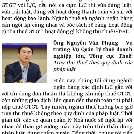
GTGT với L/C, nếu nói cả cụm L/C thì vừa đúng luật,
vừa trái luật, đúng với hoạt động thanh toán và sai với
hoạt động bảo lãnh. Ngành thuế và ngành ngân hàng
cần ngồi lại cùng nhau và bóc tách rõ ràng hoạt động
gì thu thuế GTGT, hoạt động gì không thu thuế GTGT.
Ông Nguyễn Văn Phụng - Vụ
trưởng Vụ Quản lý thuế doanh
nghiệp lớn, Tổng cục Thuế:
Truy thu thuế theo quy định của
pháp luật
Hiện nay, chúng tôi cùng ngành
ngân hàng xác định L/C gắn với
với tín dụng đơn thuần thì không cần nộp thuế GTGT,
còn những giao dịch liên quan đến thanh toán thì phải
nộp thuế GTGT. Tuy nhiên, ngành thuế không bao giờ
truy thu thuế không theo quy định của pháp luật. Thời
gian tới, các cơ quan quản lý Nhà nước sẽ ngồi lại với
nhau để tháo gỡ vướng mắc này trên tinh thần đúng
pháp luật, đúng thẩm quyền. Đồng thời, chúng tôi tiếp