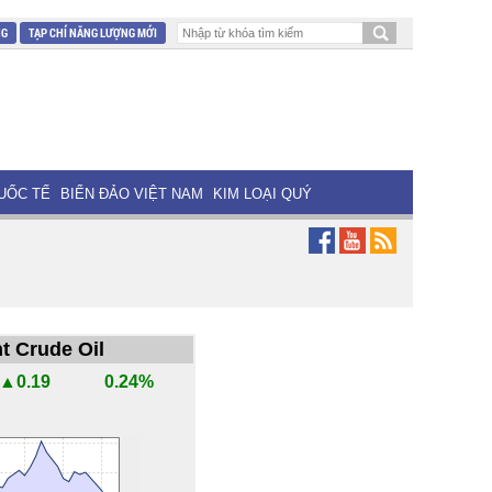
NG
TẠP CHÍ NĂNG LƯỢNG MỚI
UỐC TẾ
BIỂN ĐẢO VIỆT NAM
KIM LOẠI QUÝ
t Crude Oil
▲0.19
0.24%