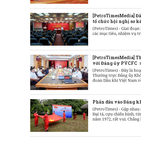
[PetroTimesMedia] Đả
tổ chức hội nghị sơ 
(PetroTimes) -
Giai đoạn 
các mục tiêu, nhiệm vụ t
[PetroTimesMedia] T
với Đảng ủy PVCFC
(PetroTimes) -
Đây là ho
Thường trực Đảng ủy Khối
đoàn Dầu khí Việt Nam v
Phấn đấu vào Đảng kh
(PetroTimes) -
Gặp nhau n
Đại tá, cựu chiến binh, t
năm 1972, rất vui. Chẳng 