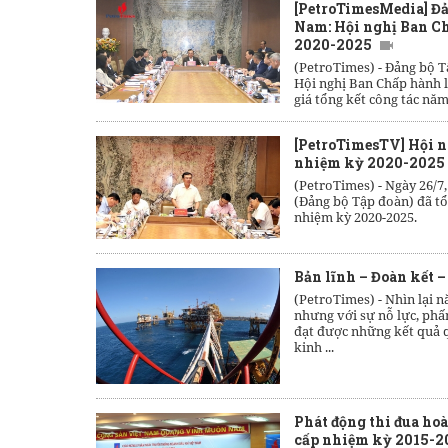
[PetroTimesMedia] Đả
Nam: Hội nghị Ban Ch
2020-2025
(PetroTimes) -
Đảng bộ T
Hội nghị Ban Chấp hành 
giá tổng kết công tác nă
[PetroTimesTV] Hội n
nhiệm kỳ 2020-2025
(PetroTimes) -
Ngày 26/7
(Đảng bộ Tập đoàn) đã tổ
nhiệm kỳ 2020-2025.
Bản lĩnh – Đoàn kết 
(PetroTimes) -
Nhìn lại 
nhưng với sự nỗ lực, phấ
đạt được những kết quả q
kinh ...
Phát động thi đua ho
cấp nhiệm kỳ 2015-2