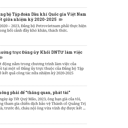
ng bộ Tập đoàn Dầu khí Quốc gia Việt Nam
kết giữa nhiệm kỳ 2020-2025
2020 – 2023, Đảng bộ Petrovietnam phải thực hiện
rong bối cảnh đầy khó khăn, thách thức.
hường trực Đảng ủy Khối DNTƯ làm việc
ạt động nằm trong chương trình làm việc của
 tại một số Đảng ủy trực thuộc của Đảng bộ Tập
ề kết quả công tác nửa nhiệm kỳ 2020-2025
ông phải để “thăng quan, phát tài”
gày áp Tết Quý Mão, 2023, ông bạn già của tôi,
ừng tham gia chiến dịch bảo vệ Thành cổ Quảng Trị
là, trước đó, cháu nội ông vừa vinh dự được kết ...