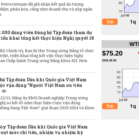
 Petrovietnam đã ghi nhận kết quả ấn tượng
 điện, phân bón, cũng như doanh thu và nộp ngân
.
.000 đảng viên Đảng bộ Tập đoàn tham dự
triển khai tổng kết thực hiện Nghị quyết 18
WTI
 Bộ Chính trị, Ban Bí thư Trung ương Đảng tổ chức
$75.20
riệt, triển khai tổng kết việc thực hiện Nghị
an Chấp hành Trung ương Đảng khóa XII. Hơn
2026.08.06
bộ Tập đoàn Dầu khí Quốc gia Việt Nam
uộc vận động “Người Việt Nam ưu tiên
 22/11, Đảng ủy Khối Doanh nghiệp Trung ương
ghị sơ kết 05 năm thực hiện Cuộc vận động
 dùng hàng Việt Nam” giai đoạn 2019-2024 và khen
ủy Tập đoàn Dầu khí Quốc gia Việt Nam
ượt mức chỉ tiêu, nhiệm vụ nhiệm kỳ