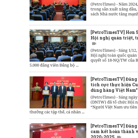
(PetroTimes) -
Năm 2024,
trong sản xuất xăng dầu,
sách Nhà nước tăng mạnh
[PetroTimesTV] Hơn 5
Hội nghị quán triệt, 
(PetroTimes) -
Sáng 1/12,
Hội nghị toàn quốc quán t
quyết số 18-NQ/TW của B
5.000 đảng viên Đảng bộ ...
[PetroTimesTV] Đảng 
tích cực thực hiện C
dùng hàng Việt Nam”
(PetroTimes) -
Sáng ngày
(DNTW) đã tổ chức Hội n
“Người Việt Nam ưu tiên
thưởng các tập thể, cá nhân ...
[PetroTimesTV] Đảng 
cam kết hoàn thành v
2020-2025