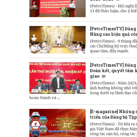
(PetroTimes) -
Hội nghị 
13 đã thảo luận, cho ý ki
[PetroTimesTV] Đảng 
Nâng cao hiệu quả cô
(PetroTimes) -
9 tháng đ
các Chi/Đảng bộ trực thu
quan tâm, đẩy mạnh.
[PetroTimesTV] Đảng 
Đoàn kết, quyết tâm 
giao
(PetroTimes) -
Năm 2023,
ảnh hưởng không nhỏ tới
Song dưới sự lãnh đạo củ
hoàn thành và ...
[E-magazine] Những d
triển của Đảng bộ Tậ
(PetroTimes) -
Từ khi ra
gia Việt Nam đã thực hiện
công tác cán bộ, công tác