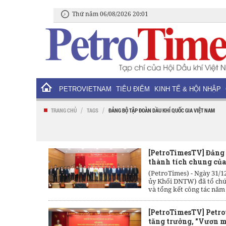
Thứ năm 06/08/2026 20:01
PETROVIETNAM
TIÊU ĐIỂM
KINH TẾ & HỘI NHẬP
/
/
TRANG CHỦ
TAGS
ĐẢNG BỘ TẬP ĐOÀN DẦU KHÍ QUỐC GIA VIỆT NAM
[PetroTimesTV] Đảng 
thành tích chung củ
(PetroTimes) -
Ngày 31/1
ủy Khối DNTW) đã tổ chứ
và tổng kết công tác năm
[PetroTimesTV] Petro
tăng trưởng, "Vươn m