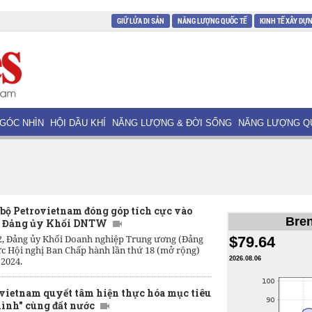
GIỮ LỬA DI SẢN
NĂNG LƯỢNG QUỐC TẾ
KINH TẾ XÂY DỰ
GÓC NHÌN
HỘI DẦU KHÍ
NĂNG LƯỢNG & ĐỜI SỐNG
NĂNG LƯỢNG Q
bộ Petrovietnam đóng góp tích cực vào
Bren
a Đảng ủy Khối DNTW
2, Đảng ủy Khối Doanh nghiệp Trung ương (Đảng
$79.64
c Hội nghị Ban Chấp hành lần thứ 18 (mở rộng)
 2024.
2026.08.06
vietnam quyết tâm hiện thực hóa mục tiêu
ình" cùng đất nước