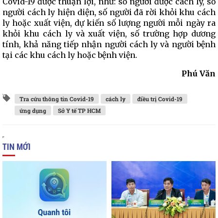
Covid-19 được thuận lợi, như: số người được cách ly, số
người cách ly hiện diện, số người đã rời khỏi khu cách
ly hoặc xuất viện, dự kiến số lượng người mỗi ngày ra
khỏi khu cách ly và xuất viện, số trường hợp dương
tính, khả năng tiếp nhận người cách ly và người bệnh
tại các khu cách ly hoặc bệnh viện.
Phú Văn
Tra cứu thông tin Covid-19
cách ly
điều trị Covid-19
ứng dụng
Sở Y tế TP HCM
TIN MỚI