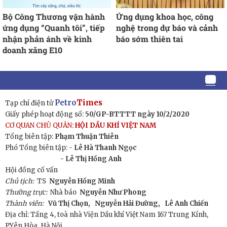
Bộ Công Thương vận hành
Ứng dụng khoa học, công
ứng dụng “Quanh tôi”, tiếp
nghệ trong dự báo và cảnh
nhận phản ánh về kinh
báo sớm thiên tai
doanh xăng E10
Petro
Times
Tạp chí điện tử
Giấy phép hoạt động số:
50/GP-BTTTT ngày 10/2/2020
CƠ QUAN CHỦ QUẢN:
HỘI DẦU KHÍ VIỆT NAM
Tổng biên tập:
Phạm Thuận Thiên
Phó Tổng biên tập: -
Lê Hà Thanh Ngọc
- Lê Thị Hồng Anh
Hội đồng cố vấn
Chủ tịch:
TS
Nguyễn Hồng Minh
Thường trực:
Nhà báo
Nguyễn Như Phong
Thành viên:
Vũ Thị Chọn,
Nguyễn Hải Đường,
Lê Anh Chiến
Địa chỉ: Tầng 4, toà nhà Viện Dầu khí Việt Nam 167 Trung Kính,
P.Yên Hòa, Hà Nội.