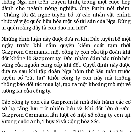
thống Nga nói trên truyền hình, trong một cuộc họp
dành cho ngành nông nghiệp. Ông Putin nói thêm:
"Chúng tôi đã nghe tuyên bố từ các nhân vật chính
thức về việc quốc hữu hóa một số tài sản của Nga. Đừng
ai quên rằng đây là con dao hai lưỡi".
Những bình luận này được đưa ra khi Đức tuyên bố một
ngày trước khi nắm quyền kiểm soát tạm thời
Gazprom Germania, một công ty con của tập đoàn khí
đốt khổng lồ Gazprom tại Đức, nhằm đảm bảo tính bền
vững của nguồn cung cấp khí đốt. Quyết định này được
đưa ra sau khi tập đoàn Nga hôm thứ Sáu tuần trước
tuyên bố "rút lui" khỏi công ty con này mà không
thông báo đối tác mua lại, tạo ra một khoảng mờ mịt về
tương lai của công ty.
Các công ty con của Gazprom là nhà điều hành các cơ
sở hạ tầng lưu trữ nhiên liệu và khí đốt lớn ở Đức.
Gazprom Germania lần lượt có một số công ty con tại
Vương quốc Anh, Thụy Sĩ và Cộng hòa Séc.