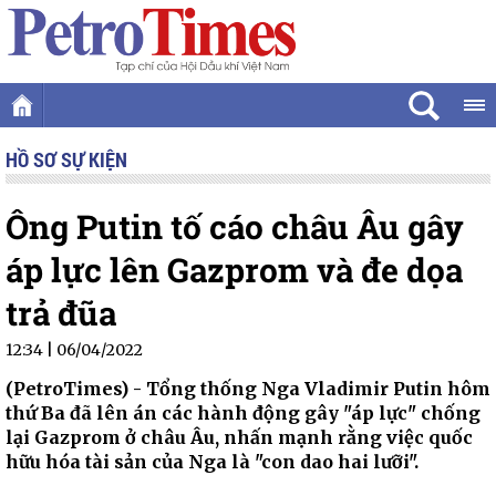
HỒ SƠ SỰ KIỆN
Ông Putin tố cáo châu Âu gây
áp lực lên Gazprom và đe dọa
trả đũa
12:34 | 06/04/2022
(PetroTimes) -
Tổng thống Nga Vladimir Putin hôm
thứ Ba đã lên án các hành động gây "áp lực" chống
lại Gazprom ở châu Âu, nhấn mạnh rằng việc quốc
hữu hóa tài sản của Nga là "con dao hai lưỡi".