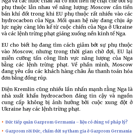
Nga và các nước châu Âu có mối liên hệ chặt chẽ bởi sự
phụ thuộc lẫn nhau về năng lượng: Moscow cần tiền
bán khí đốt trong khi EU phụ thuộc rất nhiều vào các
hydrocacbon của Nga. Mối quan hệ này đang chịu áp
lực ngày càng lớn kể từ cuộc chiến của Nga ở Ukraine
và các lệnh trừng phạt giáng xuống nền kinh tế Nga.
EU cho biết họ đang tìm cách giảm bớt sự phụ thuộc
vào Moscow, nhưng trong thời gian chờ đợi, EU lại
miễn cưỡng tấn công lĩnh vực năng lượng của Nga
bằng các lệnh trừng phạt. Về phần mình, Moscow
đang yêu cầu các khách hàng châu Âu thanh toán hóa
đơn bằng đồng rúp.
Điện Kremlin cũng nhiều lần nhấn mạnh rằng Nga là
nhà xuất khẩu hydrocacbon đáng tin cậy và nguồn
cung cấp không bị ảnh hưởng bởi cuộc xung đột ở
Ukraine hay các lệnh trừng phạt.
Đức tiếp quản Gazprom Germania – liệu có đúng về pháp lý?
Gazprom rời Đức, chấm dứt sự tham gia ở Gazprom Germania