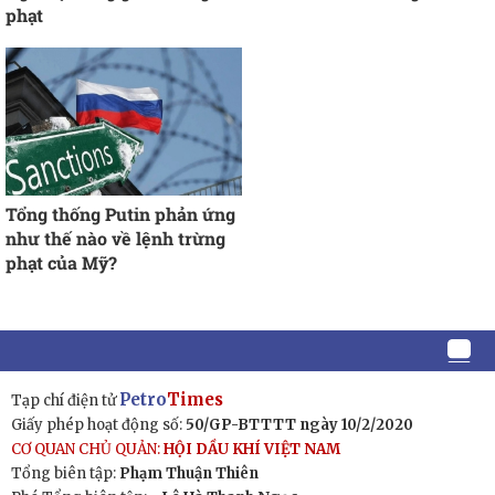
phạt
Tổng thống Putin phản ứng
như thế nào về lệnh trừng
phạt của Mỹ?
Petro
Times
Tạp chí điện tử
Giấy phép hoạt động số:
50/GP-BTTTT ngày 10/2/2020
CƠ QUAN CHỦ QUẢN:
HỘI DẦU KHÍ VIỆT NAM
Tổng biên tập:
Phạm Thuận Thiên