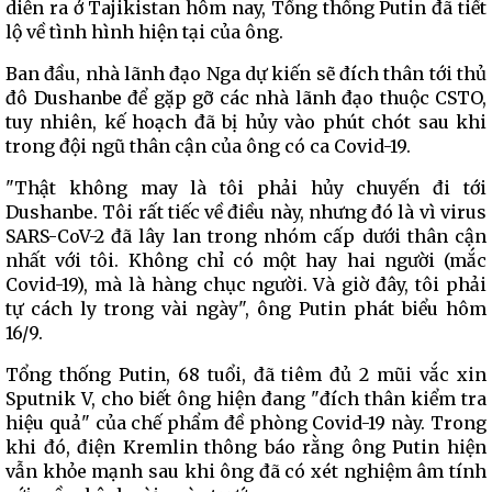
diễn ra ở Tajikistan hôm nay, Tổng thống Putin đã tiết
lộ về tình hình hiện tại của ông.
Ban đầu, nhà lãnh đạo Nga dự kiến sẽ đích thân tới thủ
đô Dushanbe để gặp gỡ các nhà lãnh đạo thuộc CSTO,
tuy nhiên, kế hoạch đã bị hủy vào phút chót sau khi
trong đội ngũ thân cận của ông có ca Covid-19.
"Thật không may là tôi phải hủy chuyến đi tới
Dushanbe. Tôi rất tiếc về điều này, nhưng đó là vì virus
SARS-CoV-2 đã lây lan trong nhóm cấp dưới thân cận
nhất với tôi. Không chỉ có một hay hai người (mắc
Covid-19), mà là hàng chục người. Và giờ đây, tôi phải
tự cách ly trong vài ngày", ông Putin phát biểu hôm
16/9.
Tổng thống Putin, 68 tuổi, đã tiêm đủ 2 mũi vắc xin
Sputnik V, cho biết ông hiện đang "đích thân kiểm tra
hiệu quả" của chế phẩm đề phòng Covid-19 này. Trong
khi đó, điện Kremlin thông báo rằng ông Putin hiện
vẫn khỏe mạnh sau khi ông đã có xét nghiệm âm tính