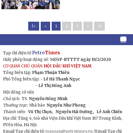
|<
<
1
2
3
>
>|
Petro
Times
Tạp chí điện tử
Giấy phép hoạt động số:
50/GP-BTTTT ngày 10/2/2020
CƠ QUAN CHỦ QUẢN:
HỘI DẦU KHÍ VIỆT NAM
Tổng biên tập:
Phạm Thuận Thiên
Phó Tổng biên tập: -
Lê Hà Thanh Ngọc
- Lê Thị Hồng Anh
Hội đồng cố vấn
Chủ tịch:
TS
Nguyễn Hồng Minh
Thường trực:
Nhà báo
Nguyễn Như Phong
Thành viên:
Vũ Thị Chọn,
Nguyễn Hải Đường,
Lê Anh Chiến
Địa chỉ: Tầng 4, toà nhà Viện Dầu khí Việt Nam 167 Trung Kính,
P.Yên Hòa, Hà Nội.
Email Tạp chí điện tử:
toasoan@petrotimes.vn
/Email Tạp chí