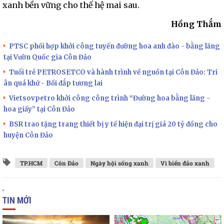
xanh bền vững cho thế hệ mai sau.
Hồng Thắm
PTSC phối hợp khởi công tuyến đường hoa anh đào - bằng lăng
tại Vườn Quốc gia Côn Đảo
Tuổi trẻ PETROSETCO và hành trình về nguồn tại Côn Đảo: Tri
ân quá khứ - Bồi đắp tương lai
Vietsovpetro khởi công công trình “Đường hoa bằng lăng -
hoa giấy” tại Côn Đảo
BSR trao tặng trang thiết bị y tế hiện đại trị giá 20 tỷ đồng cho
huyện Côn Đảo
TP.HCM
Côn Đảo
Ngày hội sống xanh
Vì biển đảo xanh
TIN MỚI