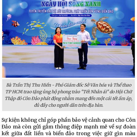
Bà Trần Thị Thu Hiền - Phó Giám đốc Sở Văn hóa và Thể thao
TP HCM trao tặng ủng hộ phong trào "Tết Nhân ái" do Hội Chữ
Thập đỏ Côn Đảo phát động nhằm mang đến một cái tết ấm áp,
đủ đầy cho người dân trên địa bàn.
Sự kiện không chỉ góp phần bảo vệ cảnh quan cho Côn
Đảo mà còn gửi gắm thông điệp mạnh mẽ về sự đoàn
kết giữa đất liền và biển đảo trong việc giữ gìn màu