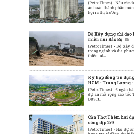
(PetroTimes) -
Nếu các dự
án hoàn thành phần móng
hội ra thị trường.
Bộ Xây dựng chỉ đạo 
miền núi Bắc Bộ
(PetroTimes) -
Bộ Xây d
trong ngành và địa phươ
thiên tai...
Ký hợp đồng tín dụng
HCM - Trung Lương 
(PetroTimes) -
6 ngân hà
dự án mở rộng cao tốc 
ĐBSCL.
Cần Thơ: Thêm hai dự
công dịp 2/9
(PetroTimes) -
Hai dự án