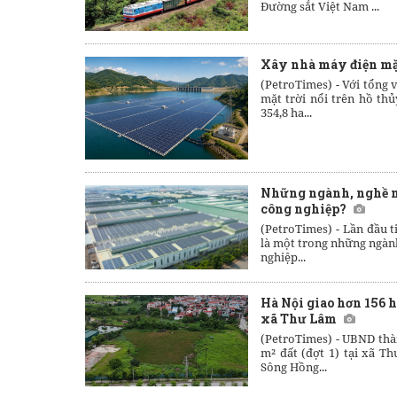
Đường sắt Việt Nam ...
Xây nhà máy điện mặt
(PetroTimes) -
Với tổng 
mặt trời nổi trên hồ th
354,8 ha...
Những ngành, nghề n
công nghiệp?
(PetroTimes) -
Lần đầu t
là một trong những ngàn
nghiệp...
Hà Nội giao hơn 156 h
xã Thư Lâm
(PetroTimes) -
UBND thàn
m² đất (đợt 1) tại xã 
Sông Hồng...