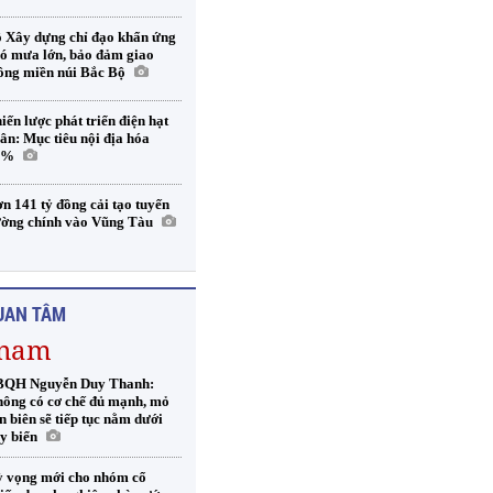
 Xây dựng chỉ đạo khẩn ứng
ó mưa lớn, bảo đảm giao
ông miền núi Bắc Bộ
iến lược phát triển điện hạt
ân: Mục tiêu nội địa hóa
0%
n 141 tỷ đồng cải tạo tuyến
ờng chính vào Vũng Tàu
UAN TÂM
tnam
QH Nguyễn Duy Thanh:
ông có cơ chế đủ mạnh, mỏ
n biên sẽ tiếp tục nằm dưới
y biển
 vọng mới cho nhóm cổ