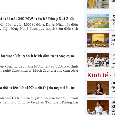
ph
Độ
 trời nổi 240 MW trên hồ Đồng Nai 2
cụ
vốn đầu tư gần 5.000 tỷ đồng, Dự án Nhà máy điện
ủy điện Đồng Nai 2 được quy hoạch trên diện tích
Sử
hà
lư
Cầ
ào được khuyến khích đầu tư trong cụm
Pe
nư
iên công nghiệp năng lượng tái tạo được xác định
sả
h, nghề được khuyến khích đầu tư trong cụm công
Kinh tế -
Sử
đị
a đất triển khai Khu đô thị đa mục tiêu tại
to
h phố Hà Nội vừa quyết định giao hơn 1,56 triệu
Thư Lâm cho Công ty Cổ phần Tập đoàn Tương Lai
ĐB
Kh
cậ
đá