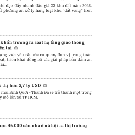
chỉ đạo đẩy nhanh đấu giá 23 khu đất năm 2026,
ất phương án xử lý hàng loạt khu “đất vàng” trên
khẩn trương rà soát hạ tầng giao thông,
ên tai
ựng vừa yêu cầu các cơ quan, đơn vị trong toàn
át, triển khai đồng bộ các giải pháp bảo đảm an
i...
 thị hơn 3,7 tỷ USD
ị mới Bình Quới - Thanh Đa sẽ trở thành một trong
y mô lớn tại TP HCM.
ơn 46.000 căn nhà ở xã hội ra thị trường