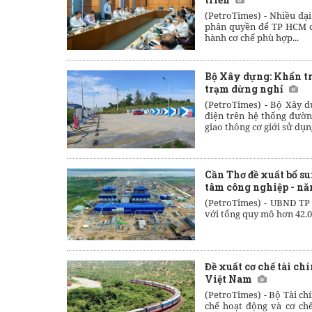
(PetroTimes) -
Nhiều đại
phân quyền để TP HCM c
hành cơ chế phù hợp...
Bộ Xây dựng: Khẩn trư
trạm dừng nghỉ
(PetroTimes) -
Bộ Xây d
điện trên hệ thống đườn
giao thông cơ giới sử dụn
Cần Thơ đề xuất bổ s
tâm công nghiệp - nă
(PetroTimes) -
UBND TP 
với tổng quy mô hơn 42.0
Đề xuất cơ chế tài ch
Việt Nam
(PetroTimes) -
Bộ Tài ch
chế hoạt động và cơ chế