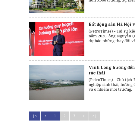
hơn 5.900 tỉ đồng, dự kiế
Bất động sản Hà Nội v
(PetroTimes) -
Tại sự ki
năm 2026, ông Nguyễn Q
dự báo những thay đổi về 
Vĩnh Long hướng đến 
rác thải
(PetroTimes) -
Chủ tịch 
nghiệp sinh thái, hướng 
và ô nhiễm môi trường.
|<
<
1
2
3
>
>|