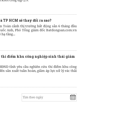
n khởi công dịp 2/9.
à TP HCM sẽ thay đổi ra sao?
ện Toàn cảnh thị trường bất động sản 6 tháng đầu
uốc Anh, Phó Tổng giám đốc Batdongsan.com.vn
hạ tầng...
thí điểm khu công nghiệp sinh thái giảm
HĐND tỉnh yêu cầu nghiên cứu thí điểm khu công
đến sản xuất tuần hoàn, giảm áp lực xử lý rác thải