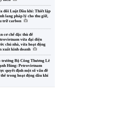
a đổi Luật Dầu khí: Thiết lập
nh lang pháp lý cho thu giữ,
u trữ carbon
n cơ chế đặc thù để
trovietnam vừa đại diện
ớc chủ nhà, vừa hoạt động
n xuất kinh doanh
 trưởng Bộ Công Thương Lê
nh Hùng: Petrovietnam
ợc quyết định một số vấn đề
 thể trong hoạt động dầu khí