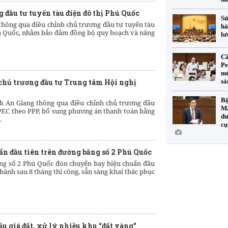
 đầu tư tuyến tàu điện đô thị Phú Quốc
Sử
thông qua điều chỉnh chủ trương đầu tư tuyến tàu
hà
Phú Quốc, nhằm bảo đảm đồng bộ quy hoạch và nâng
lư
Cầ
Pe
nư
sả
chủ trương đầu tư Trung tâm Hội nghị
Bộ
h An Giang thông qua điều chỉnh chủ trương đầu
Mạ
PEC theo PPP, bổ sung phương án thanh toán bằng
đư
.
cụ
n đầu tiên trên đường băng số 2 Phú Quốc
g số 2 Phú Quốc đón chuyến bay hiệu chuẩn đầu
hành sau 8 tháng thi công, sẵn sàng khai thác phục
u giá đất, xử lý nhiều khu “đất vàng”