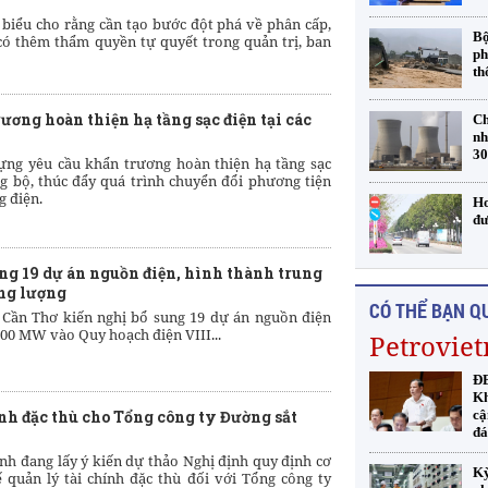
 biểu cho rằng cần tạo bước đột phá về phân cấp,
Bộ
ó thêm thẩm quyền tự quyết trong quản trị, ban
ph
th
ơng hoàn thiện hạ tầng sạc điện tại các
Ch
nh
3
ựng yêu cầu khẩn trương hoàn thiện hạ tầng sạc
g bộ, thúc đẩy quá trình chuyển đổi phương tiện
g điện.
Hơ
đư
ung 19 dự án nguồn điện, hình thành trung
ng lượng
CÓ THỂ BẠN Q
Cần Thơ kiến nghị bổ sung 19 dự án nguồn điện
00 MW vào Quy hoạch điện VIII...
Petrovie
ĐB
Kh
ính đặc thù cho Tổng công ty Đường sắt
cậ
đá
ính đang lấy ý kiến dự thảo Nghị định quy định cơ
Kỳ
 quản lý tài chính đặc thù đối với Tổng công ty