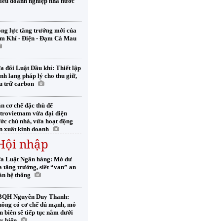
iếu doanh nghiệp nhà nước
ng lực tăng trưởng mới của
m Khí - Điện - Đạm Cà Mau
a đổi Luật Dầu khí: Thiết lập
nh lang pháp lý cho thu giữ,
u trữ carbon
n cơ chế đặc thù để
trovietnam vừa đại diện
ớc chủ nhà, vừa hoạt động
n xuất kinh doanh
 Hội nhập
a Luật Ngân hàng: Mở dư
a tăng trưởng, siết “van” an
àn hệ thống
QH Nguyễn Duy Thanh:
ông có cơ chế đủ mạnh, mỏ
n biên sẽ tiếp tục nằm dưới
y biển