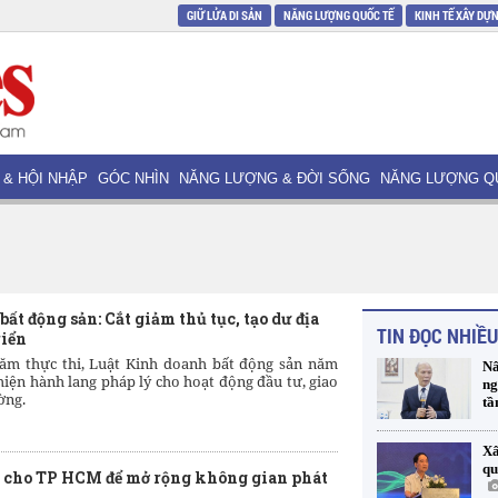
GIỮ LỬA DI SẢN
NĂNG LƯỢNG QUỐC TẾ
KINH TẾ XÂY DỰ
 & HỘI NHẬP
GÓC NHÌN
NĂNG LƯỢNG & ĐỜI SỐNG
NĂNG LƯỢNG Q
ất động sản: Cắt giảm thủ tục, tạo dư địa
TIN ĐỌC NHIỀU
riển
năm thực thi, Luật Kinh doanh bất động sản năm
Nâ
iện hành lang pháp lý cho hoạt động đầu tư, giao
ng
ờng.
tầ
Xâ
qu
t cho TP HCM để mở rộng không gian phát