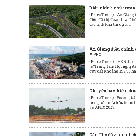
Điều chỉnh chủ trương
(PetroTimes) -
An Giang 
điện đô thị đoạn 1 tại 
cao tính khả thi dự án.
An Giang điều chỉnh 
APEC
(PetroTimes) -
HĐND tỉn
tư Trung tâm Hội nghị A
quỹ đất khoảng 195,95 ha
Chuyến bay hiệu chuẩ
(PetroTimes) -
Đường băn
tiên giữa mưa lớn, hoàn t
vụ APEC 2027.
Cần Thơ đẩy nhanh đấ