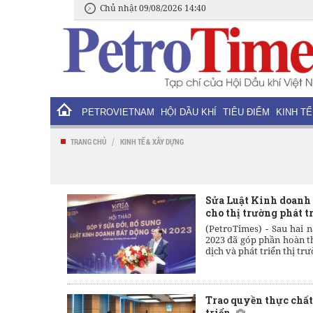
Chủ nhật 09/08/2026 14:40
PETROVIETNAM
HỘI DẦU KHÍ
TIÊU ĐIỂM
KINH TẾ
/
TRANG CHỦ
KINH TẾ & XÂY DỰNG
Sửa Luật Kinh doanh b
cho thị trường phát t
(PetroTimes) -
Sau hai 
2023 đã góp phần hoàn th
dịch và phát triển thị trư
Trao quyền thực chấ
triển