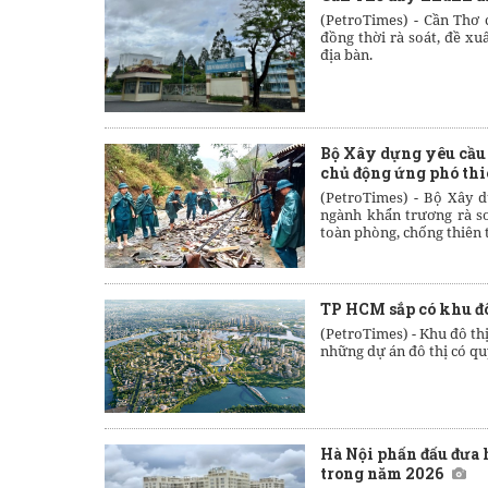
(PetroTimes) -
Cần Thơ 
đồng thời rà soát, đề xu
địa bàn.
Bộ Xây dựng yêu cầu 
chủ động ứng phó thi
(PetroTimes) -
Bộ Xây d
ngành khẩn trương rà so
toàn phòng, chống thiên ta
TP HCM sắp có khu đô
(PetroTimes) -
Khu đô th
những dự án đô thị có qu
Hà Nội phấn đấu đưa h
trong năm 2026