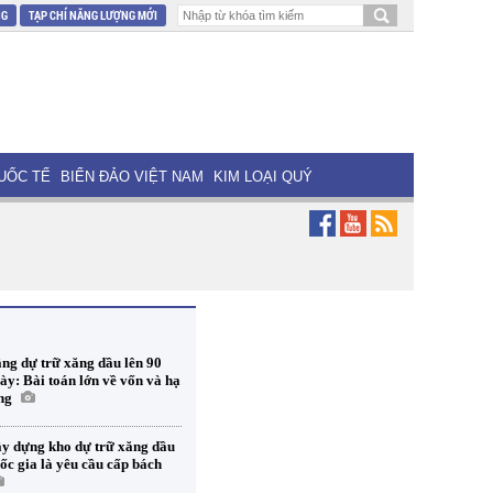
NG
TẠP CHÍ NĂNG LƯỢNG MỚI
UỐC TẾ
BIỂN ĐẢO VIỆT NAM
KIM LOẠI QUÝ
ng dự trữ xăng dầu lên 90
ày: Bài toán lớn về vốn và hạ
ng
y dựng kho dự trữ xăng dầu
ốc gia là yêu cầu cấp bách