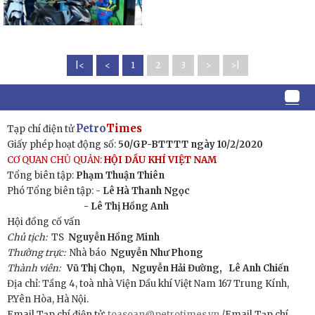
|<
<
1
2
3
>
>|
Petro
Times
Tạp chí điện tử
Giấy phép hoạt động số:
50/GP-BTTTT ngày 10/2/2020
CƠ QUAN CHỦ QUẢN:
HỘI DẦU KHÍ VIỆT NAM
Tổng biên tập:
Phạm Thuận Thiên
Phó Tổng biên tập: -
Lê Hà Thanh Ngọc
- Lê Thị Hồng Anh
Hội đồng cố vấn
Chủ tịch:
TS
Nguyễn Hồng Minh
Thường trực:
Nhà báo
Nguyễn Như Phong
Thành viên:
Vũ Thị Chọn,
Nguyễn Hải Đường,
Lê Anh Chiến
Địa chỉ: Tầng 4, toà nhà Viện Dầu khí Việt Nam 167 Trung Kính,
P.Yên Hòa, Hà Nội.
Email Tạp chí điện tử:
toasoan@petrotimes.vn
/Email Tạp chí