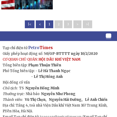
|<
<
1
2
3
>
>|
Petro
Times
Tạp chí điện tử
Giấy phép hoạt động số:
50/GP-BTTTT ngày 10/2/2020
CƠ QUAN CHỦ QUẢN:
HỘI DẦU KHÍ VIỆT NAM
Tổng biên tập:
Phạm Thuận Thiên
Phó Tổng biên tập: -
Lê Hà Thanh Ngọc
- Lê Thị Hồng Anh
Hội đồng cố vấn
Chủ tịch:
TS
Nguyễn Hồng Minh
Thường trực:
Nhà báo
Nguyễn Như Phong
Thành viên:
Vũ Thị Chọn,
Nguyễn Hải Đường,
Lê Anh Chiến
Địa chỉ: Tầng 4, toà nhà Viện Dầu khí Việt Nam 167 Trung Kính,
P.Yên Hòa, Hà Nội.
Email Tạp chí điện tử:
toasoan@petrotimes.vn
/Email Tạp chí