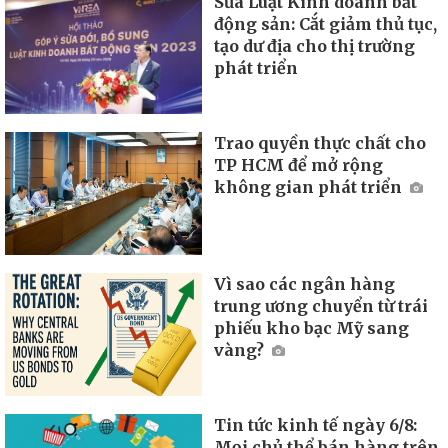
Sửa Luật Kinh doanh bất
động sản: Cắt giảm thủ tục,
tạo dư địa cho thị trường
phát triển
Trao quyền thực chất cho
TP HCM để mở rộng
không gian phát triển
Vì sao các ngân hàng
trung ương chuyển từ trái
phiếu kho bạc Mỹ sang
vàng?
Tin tức kinh tế ngày 6/8:
Mọi chủ thể bán hàng trên