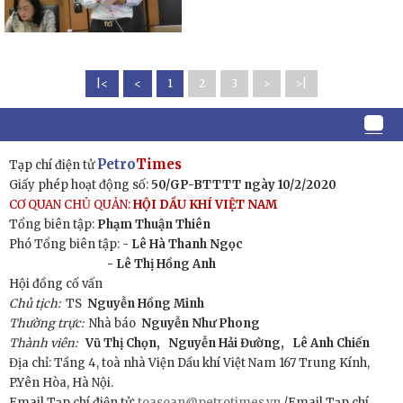
|<
<
1
2
3
>
>|
Petro
Times
Tạp chí điện tử
Giấy phép hoạt động số:
50/GP-BTTTT ngày 10/2/2020
CƠ QUAN CHỦ QUẢN:
HỘI DẦU KHÍ VIỆT NAM
Tổng biên tập:
Phạm Thuận Thiên
Phó Tổng biên tập: -
Lê Hà Thanh Ngọc
- Lê Thị Hồng Anh
Hội đồng cố vấn
Chủ tịch:
TS
Nguyễn Hồng Minh
Thường trực:
Nhà báo
Nguyễn Như Phong
Thành viên:
Vũ Thị Chọn,
Nguyễn Hải Đường,
Lê Anh Chiến
Địa chỉ: Tầng 4, toà nhà Viện Dầu khí Việt Nam 167 Trung Kính,
P.Yên Hòa, Hà Nội.
Email Tạp chí điện tử:
toasoan@petrotimes.vn
/Email Tạp chí