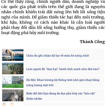
Có thể thấy rằng, chính người dân, doanh nghiệp và
các quốc gia phát triển trên thế giới đang là nguyên
nhân chính khiến trái đất nóng lên bởi lối sống tiện
nghi của mình. Để giảm thiếu tác hại đến môi trường,
khí hậu, không có cách nào khác là cần loài người
phải thay đổi dần lối sống hưởng thụ, giảm thiểu các
hoạt động phá hủy môi trường.
Thành Công
Châu Âu ghi nhận kỷ lục về mùa hè nóng nhất
Loài người đã "làm hại" hành tinh xanh như thế nào?
Hà Nội: Khai trương hệ thống tưới nhỏ giọt chạy bằng
năng lượng mặt trời
Biến đổi khí hậu đang đe dọa phá hủy các "báu vật"
thiên nhiên