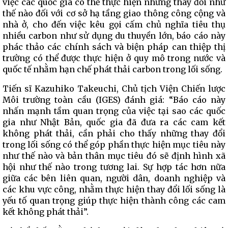
việc các quốc gia có thể thực hiện những thay đổi như
thế nào đối với cơ sở hạ tầng giao thông công cộng và
nhà ở, cho đến việc kêu gọi cấm chủ nghĩa tiêu thụ
nhiều carbon như sử dụng du thuyền lớn, báo cáo này
phác thảo các chính sách và biện pháp can thiệp thị
trường có thể được thực hiện ở quy mô trong nước và
quốc tế nhằm hạn chế phát thải carbon trong lối sống.
Tiến sĩ Kazuhiko Takeuchi, Chủ tịch Viện Chiến lược
Môi trường toàn cầu (IGES) đánh giá: “Báo cáo này
nhấn mạnh tầm quan trọng của việc tại sao các quốc
gia như Nhật Bản, quốc gia đã đưa ra các cam kết
không phát thải, cần phải cho thấy những thay đổi
trong lối sống có thể góp phần thực hiện mục tiêu này
như thế nào và bản thân mục tiêu đó sẽ định hình xã
hội như thế nào trong tương lai. Sự hợp tác hơn nữa
giữa các bên liên quan, người dân, doanh nghiệp và
các khu vực công, nhằm thực hiện thay đổi lối sống là
yếu tố quan trọng giúp thực hiện thành công các cam
kết không phát thải”.