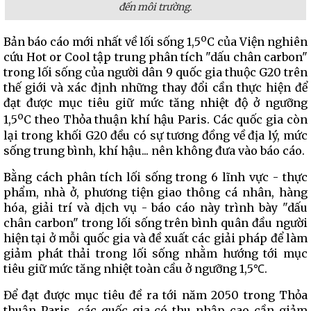
đến môi trường.
o
Bản báo cáo mới nhất về lối sống 1,5
C của Viện nghiên
cứu Hot or Cool tập trung phân tích "dấu chân carbon"
trong lối sống của người dân 9 quốc gia thuộc G20 trên
thế giới và xác định những thay đổi cần thực hiện để
đạt được mục tiêu giữ mức tăng nhiệt độ ở ngưỡng
o
1,5
C theo Thỏa thuận khí hậu Paris. Các quốc gia còn
lại trong khối G20 đều có sự tương đồng về địa lý, mức
sống trung bình, khí hậu... nên không đưa vào báo cáo.
Bằng cách phân tích lối sống trong 6 lĩnh vực - thực
phẩm, nhà ở, phương tiện giao thông cá nhân, hàng
hóa, giải trí và dịch vụ - báo cáo này trình bày "dấu
chân carbon" trong lối sống trên bình quân đầu người
hiện tại ở mỗi quốc gia và đề xuất các giải pháp để làm
giảm phát thải trong lối sống nhằm hướng tới mục
tiêu giữ mức tăng nhiệt toàn cầu ở ngưỡng 1,5℃.
Để đạt được mục tiêu đề ra tới năm 2050 trong Thỏa
thuận Paris, các quốc gia có thu nhập cao cần giảm