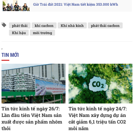
Giờ Trái đất 2021: Việt Nam tiết kiệm 353.000 kWh
phát thải
khí cacbon
Khí nhà kính
phát thải cacbon
Khí hậu
môi trường
TIN MỚI
Tin tức kinh tế ngày 26/7:
Tin tức kinh tế ngày 24/7:
Lần đầu tiên Việt Nam sản
Việt Nam xây dựng dự án
xuất được sản phẩm nhôm
cắt giảm 6,1 triệu tấn CO2
thỏi
mỗi năm