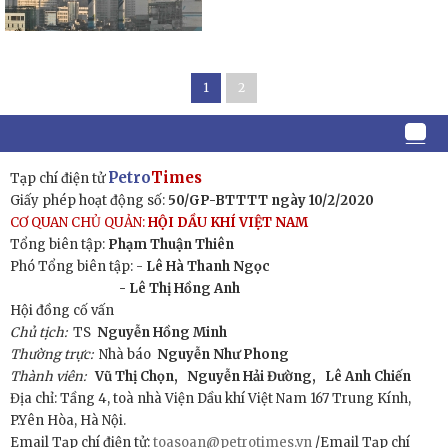
1
2
Petro
Times
Tạp chí điện tử
Giấy phép hoạt động số:
50/GP-BTTTT ngày 10/2/2020
CƠ QUAN CHỦ QUẢN:
HỘI DẦU KHÍ VIỆT NAM
Tổng biên tập:
Phạm Thuận Thiên
Phó Tổng biên tập: -
Lê Hà Thanh Ngọc
- Lê Thị Hồng Anh
Hội đồng cố vấn
Chủ tịch:
TS
Nguyễn Hồng Minh
Thường trực:
Nhà báo
Nguyễn Như Phong
Thành viên:
Vũ Thị Chọn,
Nguyễn Hải Đường,
Lê Anh Chiến
Địa chỉ: Tầng 4, toà nhà Viện Dầu khí Việt Nam 167 Trung Kính,
P.Yên Hòa, Hà Nội.
Email Tạp chí điện tử:
toasoan@petrotimes.vn
/Email Tạp chí