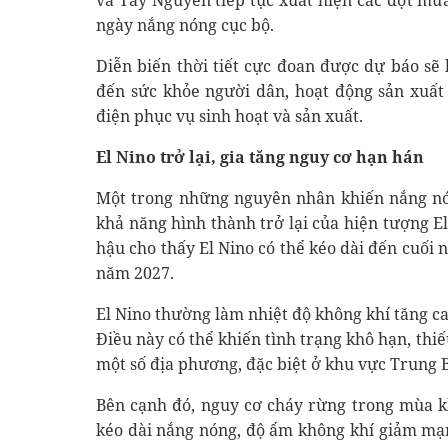
và Tây Nguyên tiếp tục xuất hiện các đợt mư
ngày nắng nóng cục bộ.
Diễn biến thời tiết cực đoan được dự báo sẽ
đến sức khỏe người dân, hoạt động sản xuấ
điện phục vụ sinh hoạt và sản xuất.
El Nino trở lại, gia tăng nguy cơ hạn hán
Một trong những nguyên nhân khiến nắng nó
khả năng hình thành trở lại của hiện tượng E
hậu cho thấy El Nino có thể kéo dài đến cuối
năm 2027.
El Nino thường làm nhiệt độ không khí tăng c
Điều này có thể khiến tình trạng khô hạn, thiế
một số địa phương, đặc biệt ở khu vực Trung 
Bên cạnh đó, nguy cơ cháy rừng trong mùa k
kéo dài nắng nóng, độ ẩm không khí giảm mạ