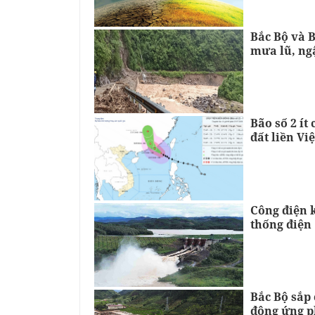
Bắc Bộ và 
mưa lũ, ngậ
Bão số 2 ít
đất liền Vi
Công điện 
thống điện
Bắc Bộ sắp
động ứng p