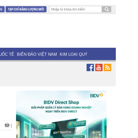
NG
TẠP CHÍ NĂNG LƯỢNG MỚI
UỐC TẾ
BIỂN ĐẢO VIỆT NAM
KIM LOẠI QUÝ
|