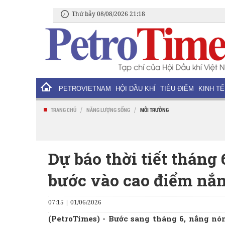
Thứ bảy 08/08/2026 21:18
PETROVIETNAM
HỘI DẦU KHÍ
TIÊU ĐIỂM
KINH TẾ
/
/
TRANG CHỦ
NĂNG LƯỢNG SỐNG
MÔI TRƯỜNG
Dự báo thời tiết tháng
bước vào cao điểm nắ
07:15 | 01/06/2026
(PetroTimes) -
Bước sang tháng 6, nắng nón