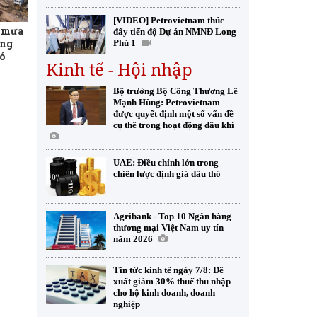
[VIDEO] Petrovietnam thúc
t mưa
đẩy tiến độ Dự án NMNĐ Long
ơng
Phú 1
ó
Kinh tế - Hội nhập
Bộ trưởng Bộ Công Thương Lê
Mạnh Hùng: Petrovietnam
được quyết định một số vấn đề
cụ thể trong hoạt động dầu khí
UAE: Điều chỉnh lớn trong
chiến lược định giá dầu thô
Agribank - Top 10 Ngân hàng
thương mại Việt Nam uy tín
năm 2026
Tin tức kinh tế ngày 7/8: Đề
xuất giảm 30% thuế thu nhập
cho hộ kinh doanh, doanh
nghiệp