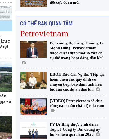
tiết cực đoan mới
CÓ THỂ BẠN QUAN TÂM
Petrovietnam
ả
trực
Bộ trưởng Bộ Công Thương Lê
 Việt
Mạnh Hùng: Petrovietnam
được quyết định một số vấn đề
cụ thể trong hoạt động dầu khí
ĐBQH Đào Chí Nghĩa: Tiếp tục
hoàn thiện các quy định về
chuyển tiếp, bảo đảm tính liên
tục của các dự án dầu khí
bảo
ập và
[VIDEO] Petrovietnam sẻ chia
cùng nạn nhân chất độc da cam
PV Drilling được vinh danh
Top 50 Công ty Đại chúng uy
tín và hiệu quả năm 2026