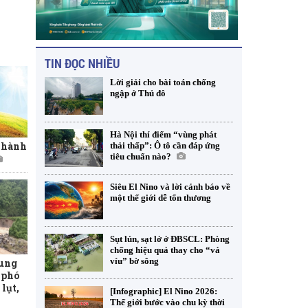
TIN ĐỌC NHIỀU
Lời giải cho bài toán chống
ngập ở Thủ đô
Hà Nội thí điểm “vùng phát
t hành
thải thấp”: Ô tô cần đáp ứng
tiêu chuẩn nào?
Siêu El Nino và lời cảnh báo về
một thế giới dễ tổn thương
Sụt lún, sạt lở ở ĐBSCL: Phòng
chống hiệu quả thay cho “vá
víu” bờ sông
rung
 phó
lụt,
[Infographic] El Nino 2026:
Thế giới bước vào chu kỳ thời