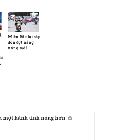
á
Miền Bắc lại sắp
đón đợt nắng
nóng mới
ài
n
ị
ên một hành tinh nóng hơn