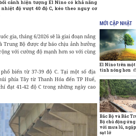
 bối cảnh hiện tượng El Nino có khả năng
 nhiệt độ vượt 40 độ C, kéo theo nguy cơ
.
MỚI CẬP NHẬT
c gia, tháng 6/2026 sẽ là giai đoạn nắng
và Trung Bộ được dự báo chịu ảnh hưởng
 rộng với cường độ mạnh hơn so với cùng
El Nino trên mộ
tinh nóng hơn
phổ biến từ 37-39 độ C. Tại một số địa
núi phía Tây từ Thanh Hóa đến TP Huế,
chí đạt 41-42 độ C trong những ngày cao
Bắc Bộ và Bắc T
Bộ chủ động ứng
với mưa lũ, ngập 
sạt lở