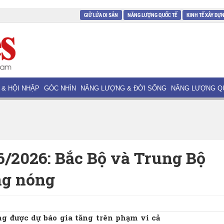
GIỮ LỬA DI SẢN
NĂNG LƯỢNG QUỐC TẾ
KINH TẾ XÂY DỰ
 & HỘI NHẬP
GÓC NHÌN
NĂNG LƯỢNG & ĐỜI SỐNG
NĂNG LƯỢNG Q
 6/2026: Bắc Bộ và Trung Bộ
ng nóng
g được dự báo gia tăng trên phạm vi cả