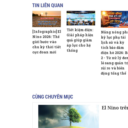
TIN LIÊN QUAN
Tiết kiệm điện:
[Infographic] El
Nắng nóng ph
Giải pháp hiệu
Nino 2026: Thế
kỷ lục phụ tải
quả giúp giảm
giới bước vào
lịch sử và kỳ
áp lực cho hệ
chu kỳ thời tiết
tích bảo đảm
thống
cực đoan mới
điện hè 2026: B
2 - Từ xử lý đơ
lẻ sang quản tr
rủi ro và biến
động tổng thể
CÙNG CHUYÊN MỤC
El Nino tr