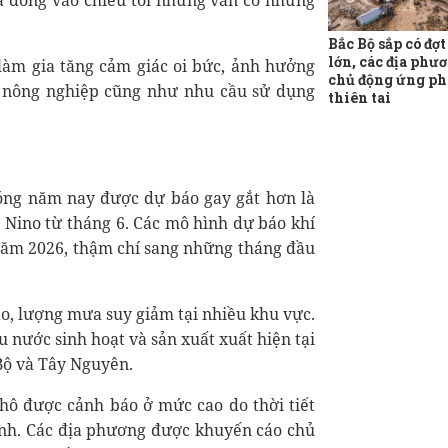
a dông vào chiều tối nhưng vẫn có những
Bắc Bộ sắp có đợ
lớn, các địa phư
 làm gia tăng cảm giác oi bức, ảnh hưởng
chủ động ứng ph
t nông nghiệp cũng như nhu cầu sử dụng
thiên tai
ng năm nay được dự báo gay gắt hơn là
l Nino từ tháng 6. Các mô hình dự báo khí
 năm 2026, thậm chí sang những tháng đầu
ao, lượng mưa suy giảm tại nhiều khu vực.
u nước sinh hoạt và sản xuất xuất hiện tại
Bộ và Tây Nguyên.
hô được cảnh báo ở mức cao do thời tiết
nh. Các địa phương được khuyến cáo chủ