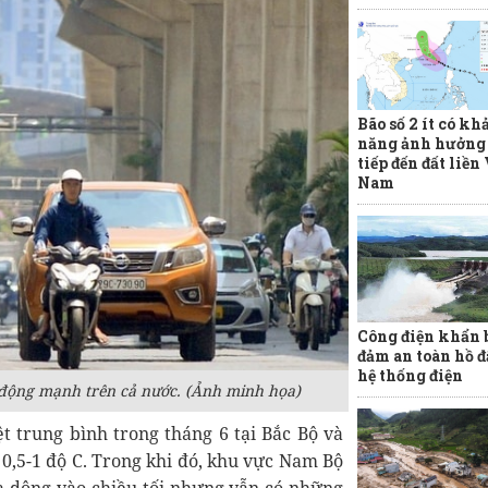
Bão số 2 ít có kh
năng ảnh hưởng 
tiếp đến đất liền
Nam
Công điện khẩn 
đảm an toàn hồ đ
hệ thống điện
 động mạnh trên cả nước. (Ảnh minh họa)
t trung bình trong tháng 6 tại Bắc Bộ và
0,5-1 độ C. Trong khi đó, khu vực Nam Bộ