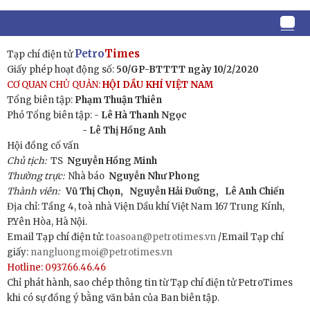
Petro
Times
Tạp chí điện tử
Giấy phép hoạt động số:
50/GP-BTTTT ngày 10/2/2020
CƠ QUAN CHỦ QUẢN:
HỘI DẦU KHÍ VIỆT NAM
Tổng biên tập:
Phạm Thuận Thiên
Phó Tổng biên tập: -
Lê Hà Thanh Ngọc
- Lê Thị Hồng Anh
Hội đồng cố vấn
Chủ tịch:
TS
Nguyễn Hồng Minh
Thường trực:
Nhà báo
Nguyễn Như Phong
Thành viên:
Vũ Thị Chọn,
Nguyễn Hải Đường,
Lê Anh Chiến
Địa chỉ: Tầng 4, toà nhà Viện Dầu khí Việt Nam 167 Trung Kính,
P.Yên Hòa, Hà Nội.
Email Tạp chí điện tử:
toasoan@petrotimes.vn
/Email Tạp chí
giấy:
nangluongmoi@petrotimes.vn
Hotline: 0937.66.46.46
Chỉ phát hành, sao chép thông tin từ Tạp chí điện tử PetroTimes
khi có sự đồng ý bằng văn bản của Ban biên tập.