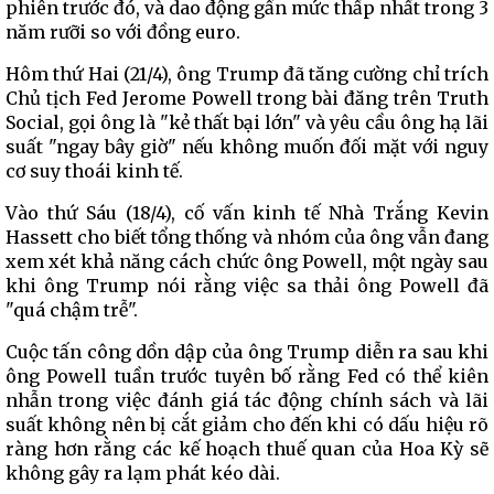
phiên trước đó, và dao động gần mức thấp nhất trong 3
năm rưỡi so với đồng euro.
Hôm thứ Hai (21/4), ông Trump đã tăng cường chỉ trích
Chủ tịch Fed Jerome Powell trong bài đăng trên Truth
Social, gọi ông là "kẻ thất bại lớn" và yêu cầu ông hạ lãi
suất "ngay bây giờ" nếu không muốn đối mặt với nguy
cơ suy thoái kinh tế.
Vào thứ Sáu (18/4), cố vấn kinh tế Nhà Trắng Kevin
Hassett cho biết tổng thống và nhóm của ông vẫn đang
xem xét khả năng cách chức ông Powell, một ngày sau
khi ông Trump nói rằng việc sa thải ông Powell đã
"quá chậm trễ".
Cuộc tấn công dồn dập của ông Trump diễn ra sau khi
ông Powell tuần trước tuyên bố rằng Fed có thể kiên
nhẫn trong việc đánh giá tác động chính sách và lãi
suất không nên bị cắt giảm cho đến khi có dấu hiệu rõ
ràng hơn rằng các kế hoạch thuế quan của Hoa Kỳ sẽ
không gây ra lạm phát kéo dài.