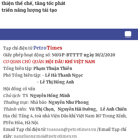
thiện thể chế, tăng tốc phát
triển năng lượng tái tạo
Petro
Times
Tạp chí điện tử
Giấy phép hoạt động số:
50/GP-BTTTT ngày 10/2/2020
CƠ QUAN CHỦ QUẢN:
HỘI DẦU KHÍ VIỆT NAM
Tổng biên tập:
Phạm Thuận Thiên
Phó Tổng biên tập: -
Lê Hà Thanh Ngọc
- Lê Thị Hồng Anh
Hội đồng cố vấn
Chủ tịch:
TS
Nguyễn Hồng Minh
Thường trực:
Nhà báo
Nguyễn Như Phong
Thành viên:
Vũ Thị Chọn,
Nguyễn Hải Đường,
Lê Anh Chiến
Địa chỉ: Tầng 4, toà nhà Viện Dầu khí Việt Nam 167 Trung Kính,
P.Yên Hòa, Hà Nội.
Email Tạp chí điện tử:
toasoan@petrotimes.vn
/Email Tạp chí
giấy:
nangluongmoi@petrotimes.vn