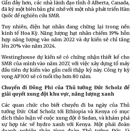
Gần đây hơn, các nhà lãnh đạo tỉnh ở Alberta, Canada,
đã ký một biên bản ghi nhớ với một nhà phát triển Hàn
Quốc để nghiên cứu SMR.
Tuy nhiên, điện hạt nhân đang chững lại trong nền
kinh tế Hoa Kỳ. Năng lượng hạt nhân chiếm 19% hỗn
hợp năng lượng vào năm 2022 và dự kiến ​​sẽ chỉ tăng
lên 20% vào năm 2024.
Westinghouse dự kiến sẽ có ​​chứng nhận thiết kế cho
SMR của mình vào năm 2027, với việc xây dựng tổ máy
đầu tiên dự kiến ​​vào gần cuối thập kỷ này. Công ty kỳ
vọng AP300 sẽ có tuổi thọ hơn 80 năm.
Chuyến đi Đông Phi của
Thủ tướng Đức Scholz để
giải quyết xung đột khu vực, năng lượng xanh
Các quan chức cho biết chuyến đi ba ngày của Thủ
tướng Đức Olaf Scholz tới Ethiopia và Kenya có mục
đích thảo luận về cuộc xung đột ở Sudan, và khám phá
sự hợp tác về hydro xanh với Kenya. Một phái đoàn
doanh nghiệp tháp tùng đoàn Thủ tướng Đức, là