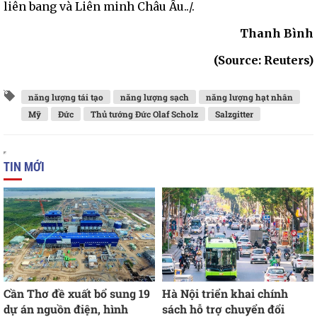
liên bang và Liên minh Châu Âu../.
Thanh Bình
(Source: Reuters)
năng lượng tái tạo
năng lượng sạch
năng lượng hạt nhân
Mỹ
Đức
Thủ tướng Đức Olaf Scholz
Salzgitter
TIN MỚI
Cần Thơ đề xuất bổ sung 19
Hà Nội triển khai chính
dự án nguồn điện, hình
sách hỗ trợ chuyển đổi