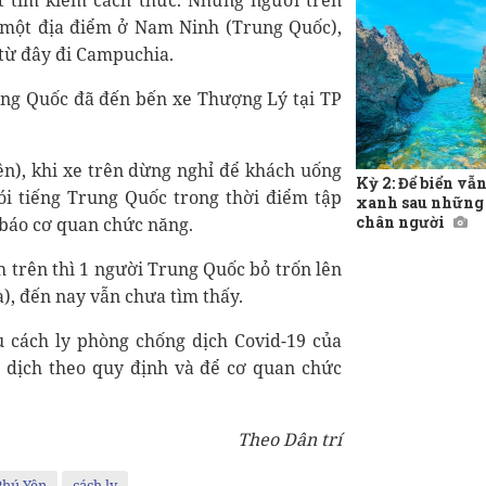
 tìm kiếm cách thức. Những người trên
một địa điểm ở Nam Ninh (Trung Quốc),
 từ đây đi Campuchia.
ung Quốc đã đến bến xe Thượng Lý tại TP
n), khi xe trên dừng nghỉ để khách uống
Kỳ 2: Để biển vẫ
ói tiếng Trung Quốc trong thời điểm tập
xanh sau những
chân người
 báo cơ quan chức năng.
h trên thì 1 người Trung Quốc bỏ trốn lên
), đến nay vẫn chưa tìm thấy.
 cách ly phòng chống dịch Covid-19 của
g dịch theo quy định và để cơ quan chức
Theo Dân trí
Phú Yên
cách ly