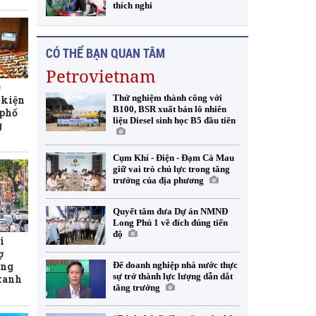
thích nghi
CÓ THỂ BẠN QUAN TÂM
Petrovietnam
c
Thử nghiệm thành công với
 kiện
B100, BSR xuất bán lô nhiên
 phố
liệu Diesel sinh học B5 đầu tiên
g
Cụm Khí - Điện - Đạm Cà Mau
giữ vai trò chủ lực trong tăng
trưởng của địa phương
Quyết tâm đưa Dự án NMNĐ
Long Phú 1 về đích đúng tiến
độ
i
ợ
Để doanh nghiệp nhà nước thực
ơng
sự trở thành lực lượng dẫn dắt
 xanh
tăng trưởng