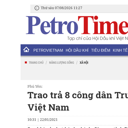
Thứ sáu 07/08/2026 11:27
PETROVIETNAM
HỘI DẦU KHÍ
TIÊU ĐIỂM
KINH TẾ
/
/
TRANG CHỦ
NĂNG LƯỢNG SỐNG
XÃ HỘI
Phú Yên:
Trao trả 8 công dân T
Việt Nam
10:31 | 22/01/2021