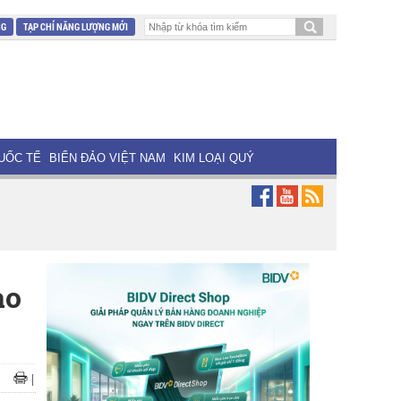
NG
TẠP CHÍ NĂNG LƯỢNG MỚI
UỐC TẾ
BIỂN ĐẢO VIỆT NAM
KIM LOẠI QUÝ
ào
|