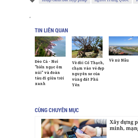
TIN LIÊN QUAN
Về xứ Nẫu
Đèo Cả - Nơi
Về đồi Cổ Thạch,
"biển ngọc ôm
chạm vào vẻ đẹp
núi" và đoàn
nguyên sơ của
tàu đi giữa trời
vùng đất Phú
xanh
Yên
CÙNG CHUYÊN MỤC
Xây dựng p
minh, mạng