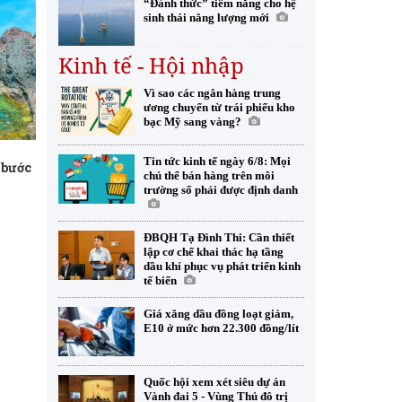
“Đánh thức” tiềm năng cho hệ
sinh thái năng lượng mới
Kinh tế - Hội nhập
Vì sao các ngân hàng trung
ương chuyển từ trái phiếu kho
bạc Mỹ sang vàng?
n
Tin tức kinh tế ngày 6/8: Mọi
 bước
chủ thể bán hàng trên môi
trường số phải được định danh
ĐBQH Tạ Đình Thi: Cần thiết
lập cơ chế khai thác hạ tầng
dầu khí phục vụ phát triển kinh
tế biển
Giá xăng dầu đồng loạt giảm,
E10 ở mức hơn 22.300 đồng/lít
Quốc hội xem xét siêu dự án
Vành đai 5 - Vùng Thủ đô trị