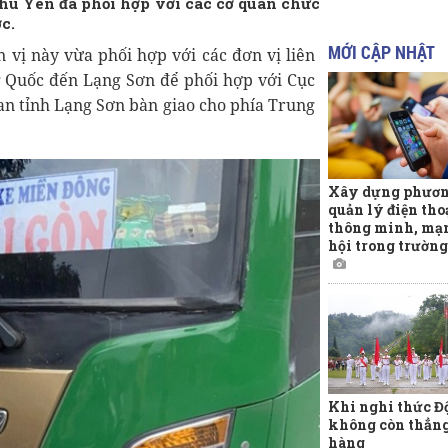
hú Yên đã phối hợp với các cơ quan chức
c.
MỚI CẬP NHẬT
n vị này vừa phối hợp với các đơn vị liên
g Quốc đến Lạng Sơn để phối hợp với Cục
an tỉnh Lạng Sơn bàn giao cho phía Trung
Xây dựng phươn
quản lý điện tho
thông minh, mạ
hội trong trường
Khi nghi thức Đ
không còn thẳn
hàng