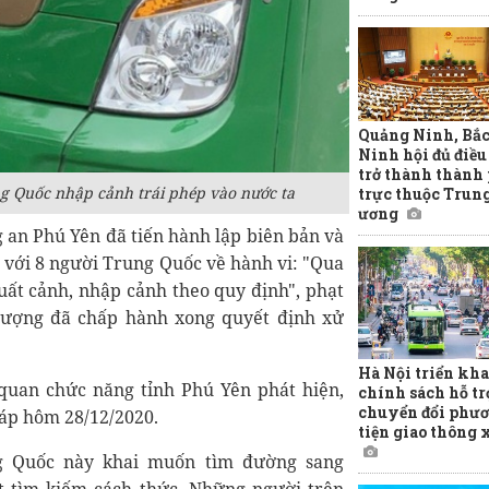
Quảng Ninh, Bắ
Ninh hội đủ điều
trở thành thành
g Quốc nhập cảnh trái phép vào nước ta
trực thuộc Trun
ương
 an Phú Yên đã tiến hành lập biên bản và
 với 8 người Trung Quốc về hành vi: "Qua
xuất cảnh, nhập cảnh theo quy định", phạt
 tượng đã chấp hành xong quyết định xử
Hà Nội triển kha
 quan chức năng tỉnh Phú Yên phát hiện,
chính sách hỗ tr
chuyển đổi phư
háp hôm 28/12/2020.
tiện giao thông
g Quốc này khai muốn tìm đường sang