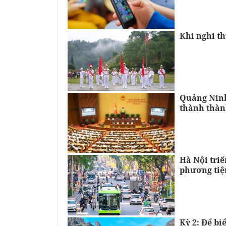
Khi nghi t
Quảng Ninh
thành thàn
Hà Nội triể
phương tiệ
Kỳ 2: Để b