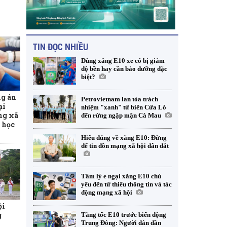
TIN ĐỌC NHIỀU
Dùng xăng E10 xe có bị giảm
độ bền hay cần bảo dưỡng đặc
biệt?
g án
Petrovietnam lan tỏa trách
ại
nhiệm "xanh" từ biển Cửa Lò
ng xã
đến rừng ngập mặn Cà Mau
 học
Hiểu đúng về xăng E10: Đừng
để tin đồn mạng xã hội dẫn dắt
Tâm lý e ngại xăng E10 chủ
yếu đến từ thiếu thông tin và tác
động mạng xã hội
ội
g
Tăng tốc E10 trước biến động
Trung Đông: Người dân dần