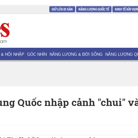
GIỮ LỬA DI SẢN
NĂNG LƯỢNG QUỐC TẾ
KINH TẾ XÂY DỰ
 & HỘI NHẬP
GÓC NHÌN
NĂNG LƯỢNG & ĐỜI SỐNG
NĂNG LƯỢNG Q
rung Quốc nhập cảnh "chui" v