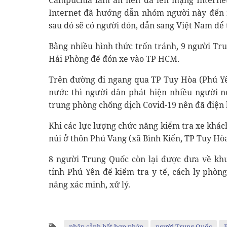
Campuchia làm ăn nên đã lên mạng Internet
Internet đã hướng dẫn nhóm người này đến 
sau đó sẽ có người đón, dẫn sang Việt Nam để
Bằng nhiều hình thức trốn tránh, 9 người Tr
Hải Phòng để đón xe vào TP HCM.
Trên đường đi ngang qua TP Tuy Hòa (Phú Yê
nước thì người dân phát hiện nhiều người n
trung phòng chống dịch Covid-19 nên đã điện
Khi các lực lượng chức năng kiểm tra xe khác
núi ở thôn Phú Vang (xã Bình Kiến, TP Tuy Hòa
8 người Trung Quốc còn lại được đưa về khu
tỉnh Phú Yên để kiểm tra y tế, cách ly phòn
năng xác minh, xử lý.
nhập cảnh bất hợp pháp
người Trung Quốc