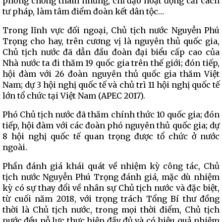
phòng chống tham nhũng, chỉ đạo hoạt động cải cách
tư pháp, làm tâm điểm đoàn kết dân tộc…
Trong lĩnh vực đối ngoại, Chủ tịch nước Nguyễn Phú
Trọng cho hay, trên cương vị là nguyên thủ quốc gia,
Chủ tịch nước đã dẫn đầu đoàn đại biểu cấp cao của
Nhà nước ta đi thăm 19 quốc gia trên thế giới; đón tiếp,
hội đàm với 26 đoàn nguyên thủ quốc gia thăm Việt
Nam; dự 3 hội nghị quốc tế và chủ trì 11 hội nghị quốc tế
lớn tổ chức tại Việt Nam (APEC 2017).
Phó Chủ tịch nước đã thăm chính thức 10 quốc gia; đón
tiếp, hội đàm với các đoàn phó nguyên thủ quốc gia; dự
8 hội nghị quốc tế quan trọng được tổ chức ở nước
ngoài.
Phần đánh giá khái quát về nhiệm kỳ công tác, Chủ
tịch nước Nguyễn Phú Trọng đánh giá, mặc dù nhiệm
kỳ có sự thay đổi về nhân sự Chủ tịch nước và đặc biệt,
từ cuối năm 2018, với trọng trách Tổng Bí thư đồng
thời là Chủ tịch nước, trong mọi thời điểm, Chủ tịch
nước đều nỗ lực thực hiện đầy đủ và có hiệu quả nhiệm