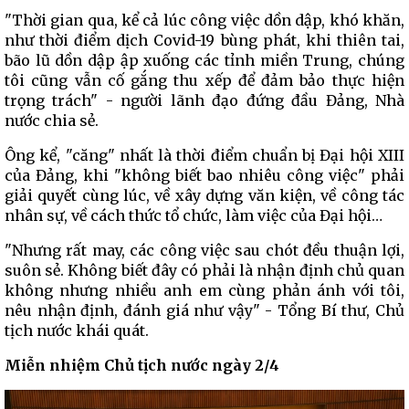
"Thời gian qua, kể cả lúc công việc dồn dập, khó khăn,
như thời điểm dịch Covid-19 bùng phát, khi thiên tai,
bão lũ dồn dập ập xuống các tỉnh miền Trung, chúng
tôi cũng vẫn cố gắng thu xếp để đảm bảo thực hiện
trọng trách" - người lãnh đạo đứng đầu Đảng, Nhà
nước chia sẻ.
Ông kể, "căng" nhất là thời điểm chuẩn bị Đại hội XIII
của Đảng, khi "không biết bao nhiêu công việc" phải
giải quyết cùng lúc, về xây dựng văn kiện, về công tác
nhân sự, về cách thức tổ chức, làm việc của Đại hội…
"Nhưng rất may, các công việc sau chót đều thuận lợi,
suôn sẻ. Không biết đây có phải là nhận định chủ quan
không nhưng nhiều anh em cùng phản ánh với tôi,
nêu nhận định, đánh giá như vậy" - Tổng Bí thư, Chủ
tịch nước khái quát.
Miễn nhiệm Chủ tịch nước ngày 2/4