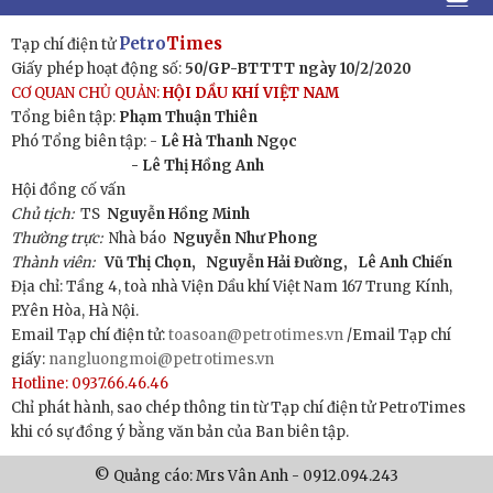
Petro
Times
Tạp chí điện tử
Giấy phép hoạt động số:
50/GP-BTTTT ngày 10/2/2020
CƠ QUAN CHỦ QUẢN:
HỘI DẦU KHÍ VIỆT NAM
Tổng biên tập:
Phạm Thuận Thiên
Phó Tổng biên tập: -
Lê Hà Thanh Ngọc
- Lê Thị Hồng Anh
Hội đồng cố vấn
Chủ tịch:
TS
Nguyễn Hồng Minh
Thường trực:
Nhà báo
Nguyễn Như Phong
Thành viên:
Vũ Thị Chọn,
Nguyễn Hải Đường,
Lê Anh Chiến
Địa chỉ: Tầng 4, toà nhà Viện Dầu khí Việt Nam 167 Trung Kính,
P.Yên Hòa, Hà Nội.
Email Tạp chí điện tử:
toasoan@petrotimes.vn
/Email Tạp chí
giấy:
nangluongmoi@petrotimes.vn
Hotline: 0937.66.46.46
Chỉ phát hành, sao chép thông tin từ Tạp chí điện tử PetroTimes
khi có sự đồng ý bằng văn bản của Ban biên tập.
© Quảng cáo: Mrs Vân Anh - 0912.094.243