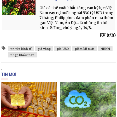
Giá cà phê xuất khẩu tăng cao kỷ lục; Việt
Nam vay nợ nước ngoài 530 tỷ USD trong
7 tháng; Philippines đàm phán mua thêm
gạo Việt Nam, Ấn Độ… là những tin tức
kinh tế đáng chú ý ngày 14/8.
P.V (t/h)
tin tức kinh tế
giá vàng
giá USD
giảm lãi suất
NHNN
nhập khẩu than
TIN MỚI