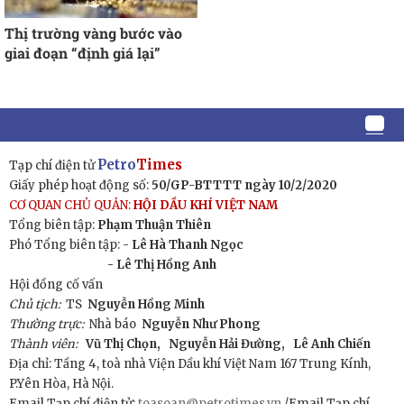
Thị trường vàng bước vào
giai đoạn “định giá lại”
Petro
Times
Tạp chí điện tử
Giấy phép hoạt động số:
50/GP-BTTTT ngày 10/2/2020
CƠ QUAN CHỦ QUẢN:
HỘI DẦU KHÍ VIỆT NAM
Tổng biên tập:
Phạm Thuận Thiên
Phó Tổng biên tập: -
Lê Hà Thanh Ngọc
- Lê Thị Hồng Anh
Hội đồng cố vấn
Chủ tịch:
TS
Nguyễn Hồng Minh
Thường trực:
Nhà báo
Nguyễn Như Phong
Thành viên:
Vũ Thị Chọn,
Nguyễn Hải Đường,
Lê Anh Chiến
Địa chỉ: Tầng 4, toà nhà Viện Dầu khí Việt Nam 167 Trung Kính,
P.Yên Hòa, Hà Nội.
Email Tạp chí điện tử:
toasoan@petrotimes.vn
/Email Tạp chí