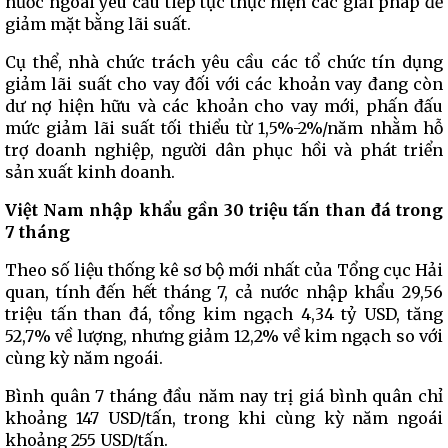
nước ngoài yêu cầu tiếp tục thực hiện các giải pháp để
giảm mặt bằng lãi suất.
Cụ thể, nhà chức trách yêu cầu các tổ chức tín dụng
giảm lãi suất cho vay đối với các khoản vay đang còn
dư nợ hiện hữu và các khoản cho vay mới, phấn đấu
mức giảm lãi suất tối thiểu từ 1,5%-2%/năm nhằm hỗ
trợ doanh nghiệp, người dân phục hồi và phát triển
sản xuất kinh doanh.
Việt Nam nhập khẩu gần 30 triệu tấn than đá trong
7 tháng
Theo số liệu thống kê sơ bộ mới nhất của Tổng cục Hải
quan, tính đến hết tháng 7, cả nước nhập khẩu 29,56
triệu tấn than đá, tổng kim ngạch 4,34 tỷ USD, tăng
52,7% về lượng, nhưng giảm 12,2% về kim ngạch so với
cùng kỳ năm ngoái.
Bình quân 7 tháng đầu năm nay trị giá bình quân chỉ
khoảng 147 USD/tấn, trong khi cùng kỳ năm ngoái
khoảng 255 USD/tấn.