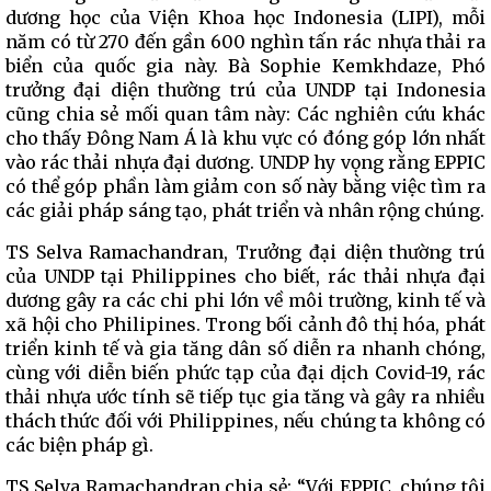
dương học của Viện Khoa học Indonesia (LIPI), mỗi
năm có từ 270 đến gần 600 nghìn tấn rác nhựa thải ra
biển của quốc gia này. Bà Sophie Kemkhdaze, Phó
trưởng đại diện thường trú của UNDP tại Indonesia
cũng chia sẻ mối quan tâm này: Các nghiên cứu khác
cho thấy Đông Nam Á là khu vực có đóng góp lớn nhất
vào rác thải nhựa đại dương. UNDP hy vọng rằng EPPIC
có thể góp phần làm giảm con số này bằng việc tìm ra
các giải pháp sáng tạo, phát triển và nhân rộng chúng.
TS Selva Ramachandran, Trưởng đại diện thường trú
của UNDP tại Philippines cho biết, rác thải nhựa đại
dương gây ra các chi phi lớn về môi trường, kinh tế và
xã hội cho Philipines. Trong bối cảnh đô thị hóa, phát
triển kinh tế và gia tăng dân số diễn ra nhanh chóng,
cùng với diễn biến phức tạp của đại dịch Covid-19, rác
thải nhựa ước tính sẽ tiếp tục gia tăng và gây ra nhiều
thách thức đối với Philippines, nếu chúng ta không có
các biện pháp gì.
TS Selva Ramachandran chia sẻ: “Với EPPIC, chúng tôi