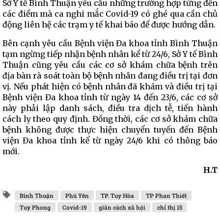
Sở Y tế Bình Thuận yêu cầu những trường hợp từng đến
các điểm mà ca nghi mắc Covid-19 có ghé qua cần chủ
động liên hệ các trạm y tế khai báo để được hướng dẫn.
Bên cạnh yêu cầu Bệnh viện Đa khoa tỉnh Bình Thuận
tạm ngừng tiếp nhận bệnh nhân kể từ 24/6, Sở Y tế Bình
Thuận cũng yêu cầu các cơ sở khám chữa bệnh trên
địa bàn rà soát toàn bộ bệnh nhân đang điều trị tại đơn
vị. Nếu phát hiện có bệnh nhân đã khám và điều trị tại
Bệnh viện Đa khoa tỉnh từ ngày 14 đến 23/6, các cơ sở
này phải lập danh sách, điều tra dịch tễ, tiến hành
cách ly theo quy định. Đồng thời, các cơ sở khám chữa
bệnh không được thực hiện chuyển tuyến đến Bệnh
viện Đa khoa tỉnh kể từ ngày 24/6 khi có thông báo
mới.
H.T
Bình Thuận
Phú Yên
TP. Tuy Hòa
TP Phan Thiết
Tuy Phong
Covid-19
giãn cách xã hội
chỉ thị 15