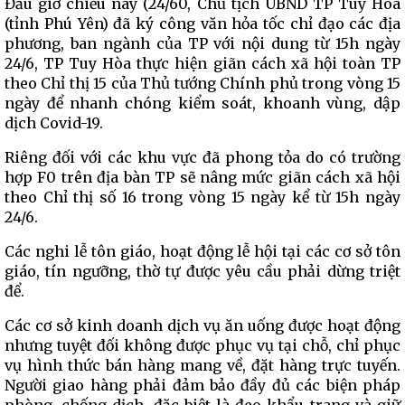
Đầu giờ chiều nay (24/60, Chủ tịch UBND TP Tuy Hòa
(tỉnh Phú Yên) đã ký công văn hỏa tốc chỉ đạo các địa
phương, ban ngành của TP với nội dung từ 15h ngày
24/6, TP Tuy Hòa thực hiện giãn cách xã hội toàn TP
theo Chỉ thị 15 của Thủ tướng Chính phủ trong vòng 15
ngày để nhanh chóng kiểm soát, khoanh vùng, dập
dịch Covid-19.
Riêng đối với các khu vực đã phong tỏa do có trường
hợp F0 trên địa bàn TP sẽ nâng mức giãn cách xã hội
theo Chỉ thị số 16 trong vòng 15 ngày kể từ 15h ngày
24/6.
Các nghi lễ tôn giáo, hoạt động lễ hội tại các cơ sở tôn
giáo, tín ngưỡng, thờ tự được yêu cầu phải dừng triệt
để.
Các cơ sở kinh doanh dịch vụ ăn uống được hoạt động
nhưng tuyệt đối không được phục vụ tại chỗ, chỉ phục
vụ hình thức bán hàng mang về, đặt hàng trực tuyến.
Người giao hàng phải đảm bảo đầy đủ các biện pháp