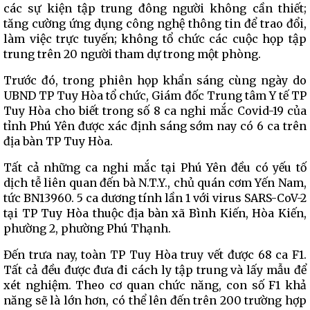
các sự kiện tập trung đông người không cần thiết;
tăng cường ứng dụng công nghệ thông tin để trao đổi,
làm việc trực tuyến; không tổ chức các cuộc họp tập
trung trên 20 người tham dự trong một phòng.
Trước đó, trong phiên họp khẩn sáng cùng ngày do
UBND TP Tuy Hòa tổ chức, Giám đốc Trung tâm Y tế TP
Tuy Hòa cho biết trong số 8 ca nghi mắc Covid-19 của
tỉnh Phú Yên được xác định sáng sớm nay có 6 ca trên
địa bàn TP Tuy Hòa.
Tất cả những ca nghi mắc tại Phú Yên đều có yếu tố
dịch tễ liên quan đến bà N.T.Y., chủ quán cơm Yến Nam,
tức BN13960. 5 ca dương tính lần 1 với virus SARS-CoV-2
tại TP Tuy Hòa thuộc địa bàn xã Bình Kiến, Hòa Kiến,
phường 2, phường Phú Thạnh.
Đến trưa nay, toàn TP Tuy Hòa truy vết được 68 ca F1.
Tất cả đều được đưa đi cách ly tập trung và lấy mẫu để
xét nghiệm. Theo cơ quan chức năng, con số F1 khả
năng sẽ là lớn hơn, có thể lên đến trên 200 trường hợp