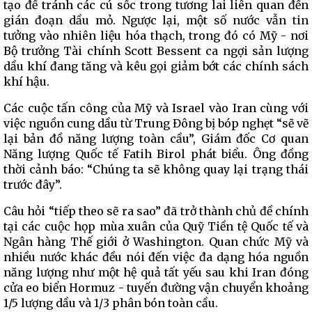
tạo để tránh các cú sốc trong tương lai liên quan đến
gián đoạn dầu mỏ. Ngược lại, một số nước vẫn tin
tưởng vào nhiên liệu hóa thạch, trong đó có Mỹ - nơi
Bộ trưởng Tài chính Scott Bessent ca ngợi sản lượng
dầu khí đang tăng và kêu gọi giảm bớt các chính sách
khí hậu.
Các cuộc tấn công của Mỹ và Israel vào Iran cùng với
việc nguồn cung dầu từ Trung Đông bị bóp nghẹt “sẽ vẽ
lại bản đồ năng lượng toàn cầu”, Giám đốc Cơ quan
Năng lượng Quốc tế Fatih Birol phát biểu. Ông đồng
thời cảnh báo: “Chúng ta sẽ không quay lại trạng thái
trước đây”.
Câu hỏi “tiếp theo sẽ ra sao” đã trở thành chủ đề chính
tại các cuộc họp mùa xuân của Quỹ Tiền tệ Quốc tế và
Ngân hàng Thế giới ở Washington. Quan chức Mỹ và
nhiều nước khác đều nói đến việc đa dạng hóa nguồn
năng lượng như một hệ quả tất yếu sau khi Iran đóng
cửa eo biển Hormuz - tuyến đường vận chuyển khoảng
1/5 lượng dầu và 1/3 phân bón toàn cầu.