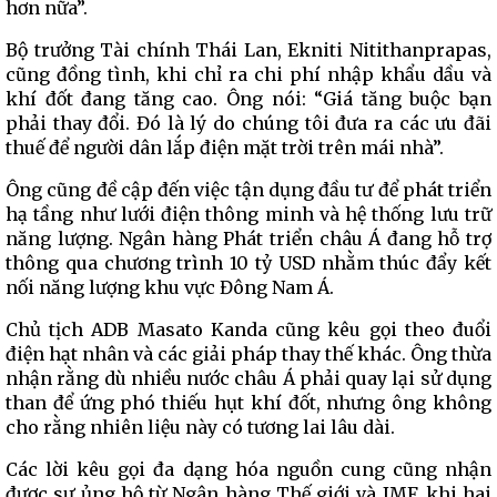
hơn nữa”.
Bộ trưởng Tài chính Thái Lan, Ekniti Nitithanprapas,
cũng đồng tình, khi chỉ ra chi phí nhập khẩu dầu và
khí đốt đang tăng cao. Ông nói: “Giá tăng buộc bạn
phải thay đổi. Đó là lý do chúng tôi đưa ra các ưu đãi
thuế để người dân lắp điện mặt trời trên mái nhà”.
Ông cũng đề cập đến việc tận dụng đầu tư để phát triển
hạ tầng như lưới điện thông minh và hệ thống lưu trữ
năng lượng. Ngân hàng Phát triển châu Á đang hỗ trợ
thông qua chương trình 10 tỷ USD nhằm thúc đẩy kết
nối năng lượng khu vực Đông Nam Á.
Chủ tịch ADB Masato Kanda cũng kêu gọi theo đuổi
điện hạt nhân và các giải pháp thay thế khác. Ông thừa
nhận rằng dù nhiều nước châu Á phải quay lại sử dụng
than để ứng phó thiếu hụt khí đốt, nhưng ông không
cho rằng nhiên liệu này có tương lai lâu dài.
Các lời kêu gọi đa dạng hóa nguồn cung cũng nhận
được sự ủng hộ từ Ngân hàng Thế giới và IMF, khi hai