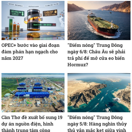
OPEC+ bước vào giai đoạn
"Điểm nóng" Trung Đông
đàm phán hạn ngạch cho
ngày 6/8: Châu Âu sẽ phải
năm 2027
trả phí để mở cửa eo biển
Hormuz?
Cần Thơ đề xuất bổ sung 19
"Điểm nóng" Trung Đông
dự án nguồn điện, hình
ngày 5/8: Hàng nghìn thủy
thành trung tâm công
thủ vẫn mắc kẹt giữa vịnh