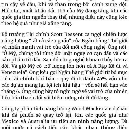
tin cậy về dầu, khí và than trong bối cảnh xung đột.
Hiện tại, xuất khẩu dầu thô của Mỹ đang tăng khi các
quốc gia tìm nguồn thay thế, nhưng điều này cũng kéo
theo hệ quả như giá xăng tăng.
Bộ trưởng Tài chính Scott Bessent ca ngợi chiến lược
năng lượng “tất cả các nguồn” của Ngân hàng Thế giới
và nhấn mạnh vai trò của đổi mới công nghệ. Ông nói:
“Ở Mỹ, chúng tôi từng đối mặt nguy cơ cạn dầu và các
sản phẩm từ dầu. Sau đó công nghệ khoan thủy lực ra
đời. Và giờ Mỹ có trữ lượng lớn hơn cả Ả Rập Xê-út và
Venezuela”. Ông kêu gọi Ngân hàng Thế giới từ bỏ mục
tiêu tài chính khí hậu - quy định dành 45% vốn cho
các dự án mang lại lợi ích khí hậu - vốn sẽ hết hạn vào
tháng 6. Ông cũng bày tỏ nghi ngờ về vai trò của nhiên
liệu hóa thạch đối với hiện tượng nhiệt độ tăng.
Công ty phân tích năng lượng Wood Mackenzie dự báo
khí đá phiến sẽ quay trở lại, khi các quốc gia như
Mexico và Australia ưu tiên an ninh năng lượng. Dù
mỗi nước có cách tiếp cận khác nhau, thông điệp