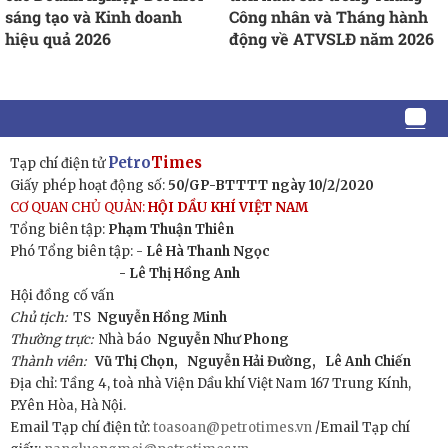
sáng tạo và Kinh doanh
Công nhân và Tháng hành
hiệu quả 2026
động về ATVSLĐ năm 2026
Petro
Times
Tạp chí điện tử
Giấy phép hoạt động số:
50/GP-BTTTT ngày 10/2/2020
CƠ QUAN CHỦ QUẢN:
HỘI DẦU KHÍ VIỆT NAM
Tổng biên tập:
Phạm Thuận Thiên
Phó Tổng biên tập: -
Lê Hà Thanh Ngọc
- Lê Thị Hồng Anh
Hội đồng cố vấn
Chủ tịch:
TS
Nguyễn Hồng Minh
Thường trực:
Nhà báo
Nguyễn Như Phong
Thành viên:
Vũ Thị Chọn,
Nguyễn Hải Đường,
Lê Anh Chiến
Địa chỉ: Tầng 4, toà nhà Viện Dầu khí Việt Nam 167 Trung Kính,
P.Yên Hòa, Hà Nội.
Email Tạp chí điện tử:
toasoan@petrotimes.vn
/Email Tạp chí