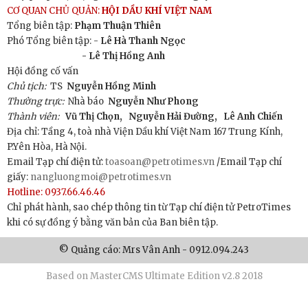
CƠ QUAN CHỦ QUẢN:
HỘI DẦU KHÍ VIỆT NAM
Tổng biên tập:
Phạm Thuận Thiên
Phó Tổng biên tập: -
Lê Hà Thanh Ngọc
- Lê Thị Hồng Anh
Hội đồng cố vấn
Chủ tịch:
TS
Nguyễn Hồng Minh
Thường trực:
Nhà báo
Nguyễn Như Phong
Thành viên:
Vũ Thị Chọn,
Nguyễn Hải Đường,
Lê Anh Chiến
Địa chỉ: Tầng 4, toà nhà Viện Dầu khí Việt Nam 167 Trung Kính,
P.Yên Hòa, Hà Nội.
Email Tạp chí điện tử:
toasoan@petrotimes.vn
/Email Tạp chí
giấy:
nangluongmoi@petrotimes.vn
Hotline: 0937.66.46.46
Chỉ phát hành, sao chép thông tin từ Tạp chí điện tử PetroTimes
khi có sự đồng ý bằng văn bản của Ban biên tập.
© Quảng cáo: Mrs Vân Anh - 0912.094.243
Based on MasterCMS Ultimate Edition v2.8 2018