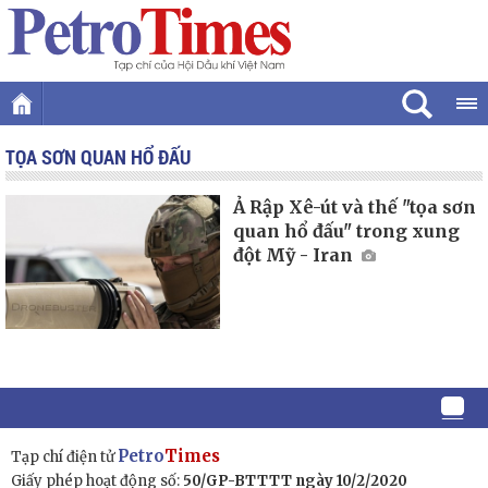
TỌA SƠN QUAN HỔ ĐẤU
Ả Rập Xê-út và thế "tọa sơn
quan hổ đấu" trong xung
đột Mỹ - Iran
Petro
Times
Tạp chí điện tử
Giấy phép hoạt động số:
50/GP-BTTTT ngày 10/2/2020